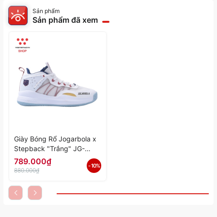
Sản phẩm
Sản phẩm đã xem
Giày Bóng Rổ Jogarbola x
Stepback "Trắng" JG-
23234-01 - Hàng Chính
789.000₫
- 10%
Hãng
880.000₫