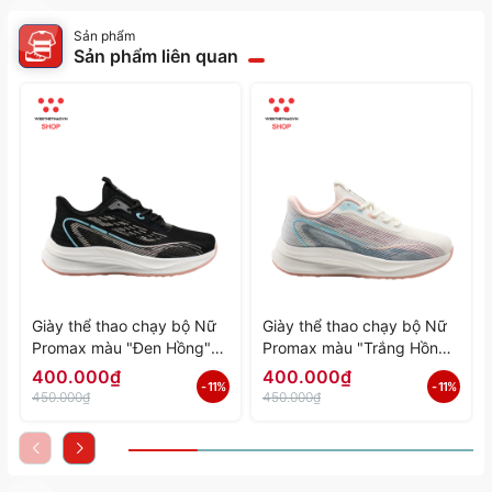
Sản phẩm
Sản phẩm liên quan
Giày thể thao chạy bộ Nữ
Giày thể thao chạy bộ Nữ
Promax màu "Đen Hồng"
Promax màu "Trắng Hồng"
PR-2206-06 - Hàng Chính
PR-2206-05 - Hàng Chính
400.000₫
400.000₫
- 11%
- 11%
Hãng
Hãng
450.000₫
450.000₫