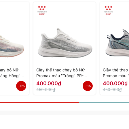
chạy bộ Nữ
Giày thể thao chạy bộ Nữ
Giày thể tha
rắng Hồng"
Promax màu "Trắng" PR-
Promax màu 
Hàng Chính
2206-04 - Hàng Chính Hãng
03 - Hàng Ch
400.000₫
400.000₫
- 11%
- 11%
450.000₫
450.000₫