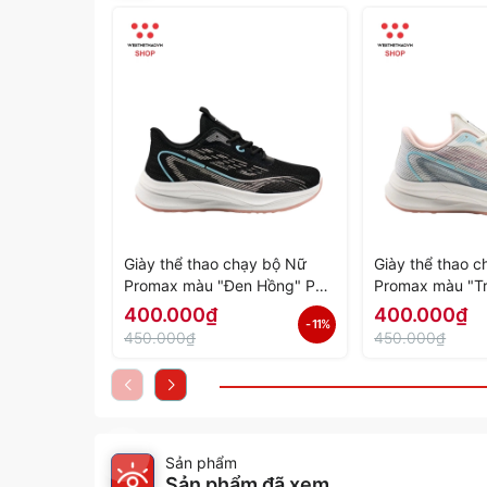
Giày thể thao chạy bộ Nữ
Giày thể thao 
Promax màu "Đen Hồng" PR-
Promax màu "T
2206-06 - Hàng Chính Hãng
PR-2206-05 - 
400.000₫
400.000₫
- 11%
Hãng
450.000₫
450.000₫
Sản phẩm
Sản phẩm đã xem