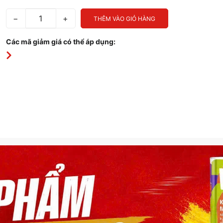
−
+
THÊM VÀO GIỎ HÀNG
Các mã giảm giá có thể áp dụng: