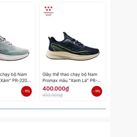
o chạy bộ Nam
Giày thể thao chạy bộ Nam
Giày thể th
"Xám" PR-2206-
Promax màu "Xanh Lá" PR-
Promax màu
ính Hãng
2206-02 - Hàng Chính Hãng
01 - Hàng 
400.000₫
400.000
- 11%
- 11%
450.000₫
450.000₫