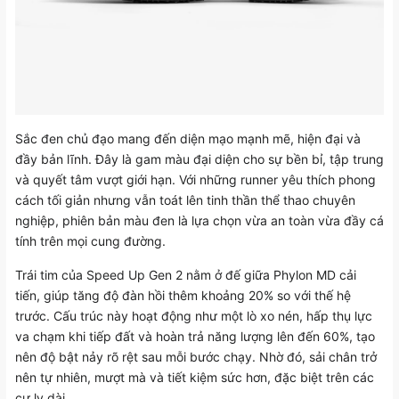
Sắc đen chủ đạo mang đến diện mạo mạnh mẽ, hiện đại và
đầy bản lĩnh. Đây là gam màu đại diện cho sự bền bỉ, tập trung
và quyết tâm vượt giới hạn. Với những runner yêu thích phong
cách tối giản nhưng vẫn toát lên tinh thần thể thao chuyên
nghiệp, phiên bản màu đen là lựa chọn vừa an toàn vừa đầy cá
tính trên mọi cung đường.
Trái tim của Speed Up Gen 2 nằm ở đế giữa Phylon MD cải
tiến, giúp tăng độ đàn hồi thêm khoảng 20% so với thế hệ
trước. Cấu trúc này hoạt động như một lò xo nén, hấp thụ lực
va chạm khi tiếp đất và hoàn trả năng lượng lên đến 60%, tạo
nên độ bật nảy rõ rệt sau mỗi bước chạy. Nhờ đó, sải chân trở
nên tự nhiên, mượt mà và tiết kiệm sức hơn, đặc biệt trên các
cự ly dài.