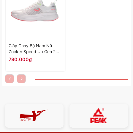
Giày Chạy Bộ Nam Nữ
Zocker Speed Up Gen 2
màu "Be" Z-SU-G2-03 -
790.000₫
Hàng Chính Hãng