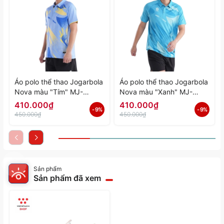
Áo polo thể thao Jogarbola
Áo polo thể thao Jogarbola
Nova màu "Tím" MJ-
Nova màu "Xanh" MJ-
A4197-04 - Hàng Chính
A4197-03 - Hàng Chính
410.000₫
410.000₫
- 9%
- 9%
Hãng
Hãng
450.000₫
450.000₫
Sản phẩm
Sản phẩm đã xem