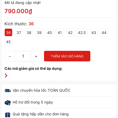
Mô tả đang cập nhật
790.000₫
Kích thước:
36
36
37
38
39
40
41
42
42.5
43
44
45
−
+
THÊM VÀO GIỎ HÀNG
Các mã giảm giá có thể áp dụng:
Vận chuyển hỏa tốc TOÀN QUỐC
Hỗ trợ đổi trong 5 ngày
Quà tặng hấp dẫn cho đơn hàng