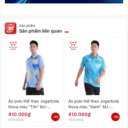
Sản phẩm
Sản phẩm liên quan
Áo polo thể thao Jogarbola
Áo polo thể thao Jogarbola
Nova màu "Tím" MJ-
Nova màu "Xanh" MJ-
A4197-04 - Hàng Chính
A4197-03 - Hàng Chính
410.000₫
410.000₫
- 9%
- 9%
Hãng
Hãng
450.000₫
450.000₫