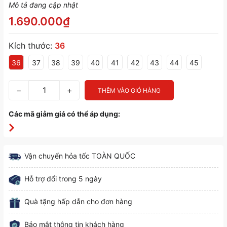
Mô tả đang cập nhật
1.690.000₫
Kích thước:
36
36
37
38
39
40
41
42
43
44
45
−
+
THÊM VÀO GIỎ HÀNG
Các mã giảm giá có thể áp dụng:
Vận chuyển hỏa tốc TOÀN QUỐC
Hỗ trợ đổi trong 5 ngày
Quà tặng hấp dẫn cho đơn hàng
Bảo mật thông tin khách hàng