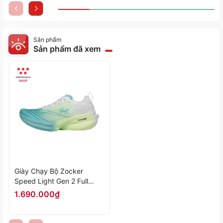
Sản phẩm
Sản phẩm đã xem
Giày Chạy Bộ Zocker
Speed Light Gen 2 Full
Carbon "Trắng Xanh" Z-
1.690.000₫
SLG2-03 - Hàng Chính
Hãng