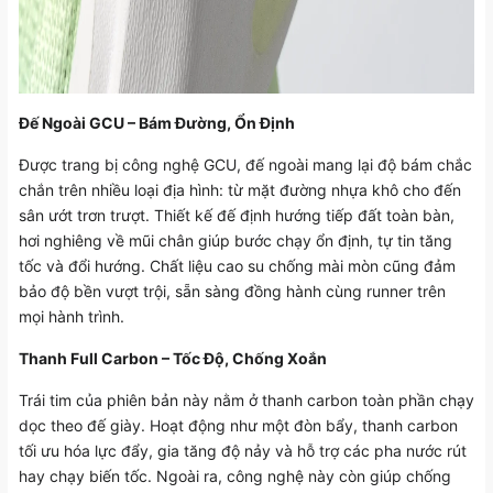
Đế Ngoài GCU – Bám Đường, Ổn Định
Được trang bị công nghệ GCU, đế ngoài mang lại độ bám chắc
chắn trên nhiều loại địa hình: từ mặt đường nhựa khô cho đến
sân ướt trơn trượt. Thiết kế đế định hướng tiếp đất toàn bàn,
hơi nghiêng về mũi chân giúp bước chạy ổn định, tự tin tăng
tốc và đổi hướng. Chất liệu cao su chống mài mòn cũng đảm
bảo độ bền vượt trội, sẵn sàng đồng hành cùng runner trên
mọi hành trình.
Thanh Full Carbon – Tốc Độ, Chống Xoắn
Trái tim của phiên bản này nằm ở thanh carbon toàn phần chạy
dọc theo đế giày. Hoạt động như một đòn bẩy, thanh carbon
tối ưu hóa lực đẩy, gia tăng độ nảy và hỗ trợ các pha nước rút
hay chạy biến tốc. Ngoài ra, công nghệ này còn giúp chống