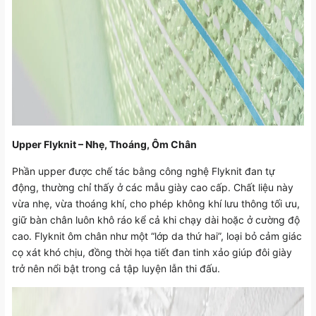
Upper Flyknit – Nhẹ, Thoáng, Ôm Chân
Phần upper được chế tác bằng công nghệ Flyknit đan tự
động, thường chỉ thấy ở các mẫu giày cao cấp. Chất liệu này
vừa nhẹ, vừa thoáng khí, cho phép không khí lưu thông tối ưu,
giữ bàn chân luôn khô ráo kể cả khi chạy dài hoặc ở cường độ
cao. Flyknit ôm chân như một “lớp da thứ hai”, loại bỏ cảm giác
cọ xát khó chịu, đồng thời họa tiết đan tinh xảo giúp đôi giày
trở nên nổi bật trong cả tập luyện lẫn thi đấu.