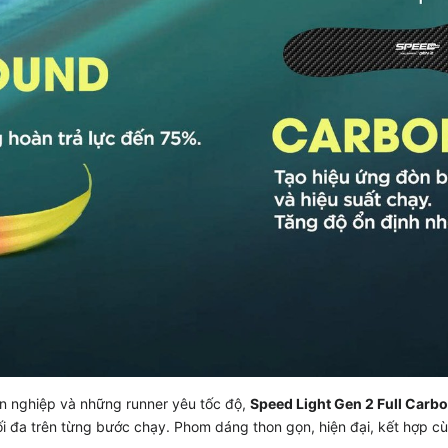
ên nghiệp và những runner yêu tốc độ,
Speed Light Gen 2 Full Carb
ối đa trên từng bước chạy. Phom dáng thon gọn, hiện đại, kết hợp cù