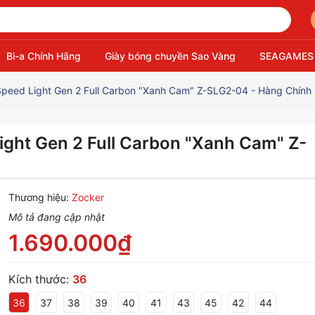
Bi-a Chính Hãng
Giày bóng chuyền Sao Vàng
SEAGAMES
Speed Light Gen 2 Full Carbon "Xanh Cam" Z-SLG2-04 - Hàng Chính
ight Gen 2 Full Carbon "Xanh Cam" Z-
Thương hiệu:
Zocker
Mô tả đang cập nhật
1.690.000₫
Kích thước:
36
36
37
38
39
40
41
43
45
42
44