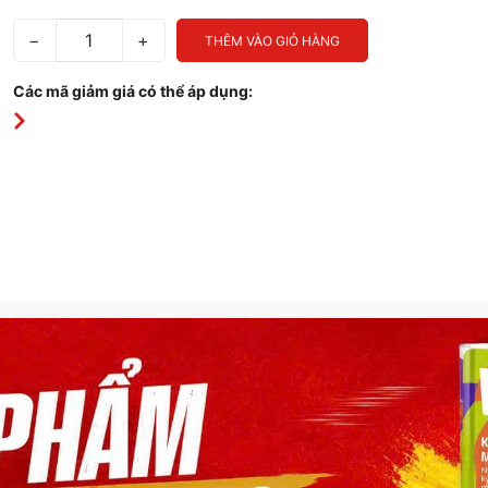
−
+
THÊM VÀO GIỎ HÀNG
Các mã giảm giá có thể áp dụng: