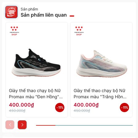
Sản phẩm
Sản phẩm liên quan
Giày thể thao chạy bộ Nữ
Giày thể thao chạy bộ Nữ
Promax màu "Đen Hồng"
Promax màu "Trắng Hồng"
PR-2206-06 - Hàng Chính
PR-2206-05 - Hàng Chính
400.000₫
400.000₫
- 11%
- 11%
Hãng
Hãng
450.000₫
450.000₫