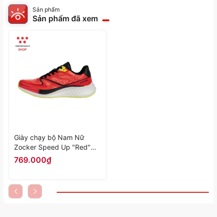
Sản phẩm
Sản phẩm đã xem
Giày chạy bộ Nam Nữ
Zocker Speed Up "Red"
KOJI00000426 - Hàng
769.000₫
Chính Hãng