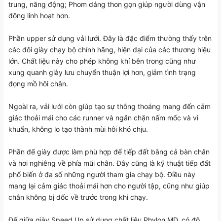
trung, năng động; Phom dáng thon gọn giúp người dùng vận
động linh hoạt hơn.
Phần upper sử dụng vải lưới. Đây là đặc điểm thường thấy trên
các đôi giày chạy bộ chính hãng, hiện đại của các thương hiệu
lớn. Chất liệu này cho phép không khí bên trong cũng như
xung quanh giày lưu chuyển thuận lợi hơn, giảm tình trạng
đọng mồ hôi chân.
Ngoài ra, vải lưới còn giúp tạo sự thông thoáng mang đến cảm
giác thoải mái cho các runner và ngăn chặn nấm mốc và vi
khuẩn, không lo tạo thành mùi hôi khó chịu.
Phần đế giày được làm phù hợp để tiếp đất bằng cả bàn chân
và hơi nghiêng về phía mũi chân. Đây cũng là kỹ thuật tiếp đất
phổ biến ở đa số những người tham gia chạy bộ. Điều này
mang lại cảm giác thoải mái hơn cho người tập, cũng như giúp
chân không bị dốc về trước trong khi chạy.
Đế giữa giày Speed Up sử dụng chất liệu Phylon MD, có độ