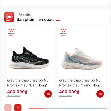
Sản phẩm
Sản phẩm liên quan
Giày thể thao chạy bộ Nữ
Giày thể thao chạy bộ Nữ
Promax màu "Đen Hồng"
Promax màu "Trắng Hồng"
PR-2206-06 - Hàng Chính
PR-2206-05 - Hàng Chính
400.000₫
400.000₫
- 11%
- 11%
Hãng
Hãng
450.000₫
450.000₫