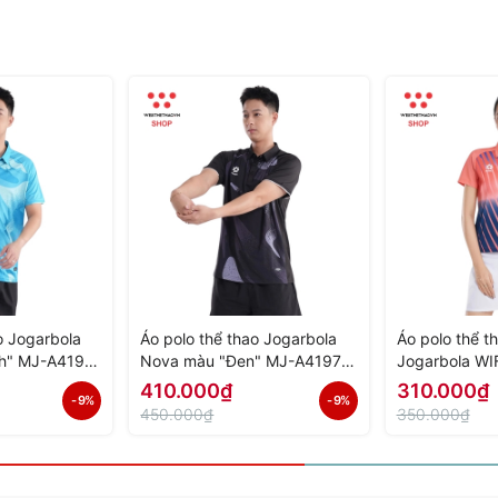
o Jogarbola
Áo polo thể thao Jogarbola
Áo polo thể t
h" MJ-A4197-
Nova màu "Đen" MJ-A4197-
Jogarbola WI
h Hãng
02 - Hàng Chính Hãng
A4152-02 - H
410.000₫
310.000₫
- 9%
- 9%
450.000₫
350.000₫