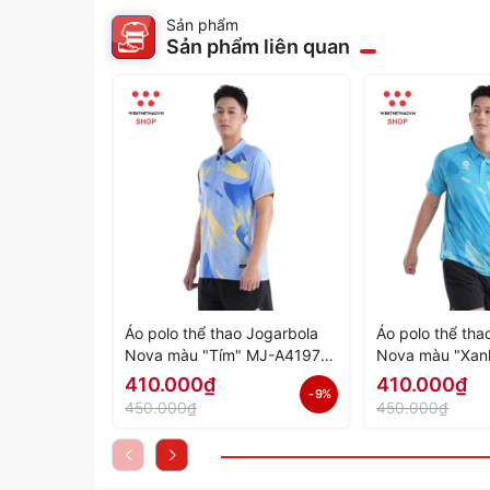
Sản phẩm
Sản phẩm liên quan
Áo polo thể thao Jogarbola
Áo polo thể tha
Nova màu "Tím" MJ-A4197-
Nova màu "Xan
04 - Hàng Chính Hãng
03 - Hàng Chín
410.000₫
410.000₫
- 9%
450.000₫
450.000₫