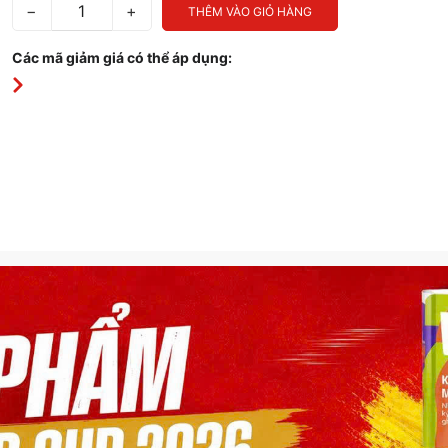
−
+
THÊM VÀO GIỎ HÀNG
Các mã giảm giá có thể áp dụng: