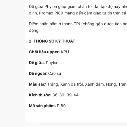
Đế giữa Phylon giúp giảm chấn tối đa, tạo độ nảy n
định, Promax PI89 mang đến cảm giác tự tin trên cả
Điểm nhấn nằm ở thanh TPU chống gập được tích hợp 
động.
2. THÔNG SỐ KỸ THUẬT
Chất liệu upper
: KPU
Đế giữa
: Phylon
Đế ngoài
: Cao su
Màu sắc
: Trắng, Xanh da trời, Xanh đậm, Hồng, Trắ
Kích thước
: 36-39, 39-44
Mã sản phẩm
: PI89