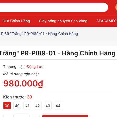
Bi-a Chính Hãng
Giày bóng chuyền Sao Vàng
SEAGAMES
x PI89 "Trắng" PR-PI89-01 - Hàng Chính Hãng
"Trắng" PR-PI89-01 - Hàng Chính Hãng
Thương hiệu:
Động Lực
Mô tả đang cập nhật
980.000₫
Kích thước:
39
39
40
41
42
43
44