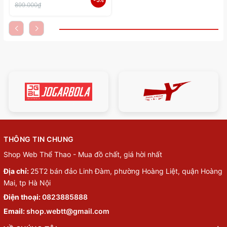
- 5%
XPD-BM110-02 - Hàng
899.000₫
Chính Hãng
THÔNG TIN CHUNG
Shop Web Thể Thao - Mua đồ chất, giá hời nhất
Địa chỉ:
25T2 bán đảo Linh Đàm, phường Hoàng Liệt, quận Hoàng
Mai, tp Hà Nội
Điện thoại:
0823885888
Email:
shop.webtt@gmail.com