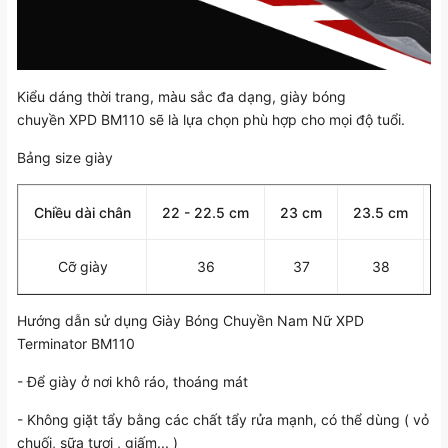
Kiểu dáng thời trang, màu sắc đa dạng, giày bóng
chuyền XPD BM110 sẽ là lựa chọn phù hợp cho mọi độ tuổi.
Bảng size giày
Chiều dài chân
22 - 22.5 cm
23 cm
23.5 cm
2
Cỡ giày
36
37
38
Hướng dẫn sử dụng Giày Bóng Chuyền Nam Nữ XPD
Terminator BM110
- Để giày ở nơi khô ráo, thoáng mát
- Không giặt tẩy bằng các chất tẩy rửa mạnh, có thể dùng ( vỏ
chuối, sữa tươi , giấm... )