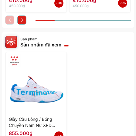
410.000₫
410.000₫
- 9%
- 9%
Hãng
Hãng
450.000₫
450.000₫
Sản phẩm
Sản phẩm đã xem
Giày Cầu Lông / Bóng
Chuyền Nam Nữ XPD
Terminator BM110 "Trắng"
855.000₫