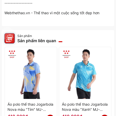
------------------
Webthethao.vn
- Thể thao vì một cuộc sống tốt đẹp hơn
Sản phẩm
Sản phẩm liên quan
Áo polo thể thao Jogarbola
Áo polo thể thao Jogarbola
Nova màu "Tím" MJ-
Nova màu "Xanh" MJ-
A4197-04 - Hàng Chính
A4197-03 - Hàng Chính