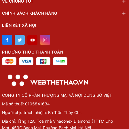
VỀ CHÚNG TÔI
CHÍNH SÁCH KHÁCH HÀNG
LIÊN KẾT XÃ HỘI
PHƯƠNG THỨC THANH TOÁN
CÔNG TY CỔ PHẦN THƯỢNG MẠI VÀ NỘI DUNG SỐ VIỆT
Mã số thuế: 0105841634
Người chịu trách nhiệm: Bà Trần Thùy Chi.
Địa chỉ: Tầng 12A, Tòa nhà Vinaconex Diamond (TTTM Chợ
Mơ), 459C Bạch Mai, Phường Bạch Mai, Hà Nội