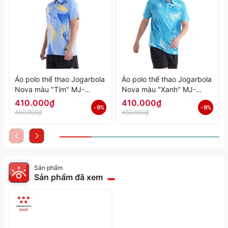
Áo polo thể thao Jogarbola
Áo polo thể thao Jogarbola
Nova màu "Tím" MJ-
Nova màu "Xanh" MJ-
A4197-04 - Hàng Chính
A4197-03 - Hàng Chính
410.000₫
410.000₫
- 9%
- 9%
Hãng
Hãng
450.000₫
450.000₫
Sản phẩm
Sản phẩm đã xem