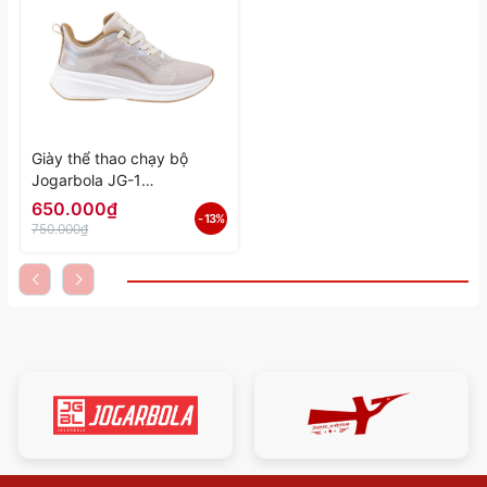
Giày thể thao chạy bộ
Jogarbola JG-1
"White/Yellow" JG-1-03 -
650.000₫
- 13%
Hàng Chính Hãng
750.000₫