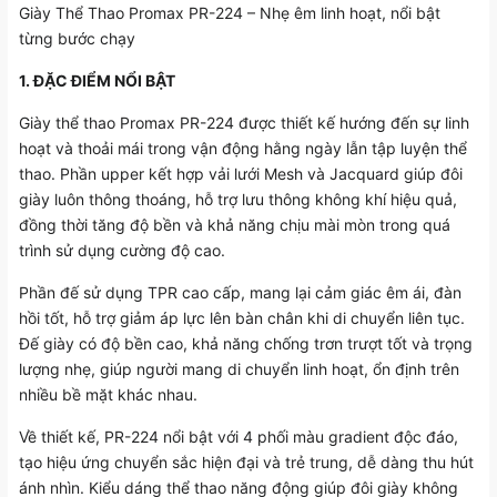
Giày Thể Thao Promax PR-224 – Nhẹ êm linh hoạt, nổi bật
từng bước chạy
1. ĐẶC ĐIỂM NỔI BẬT
Giày thể thao Promax PR-224 được thiết kế hướng đến sự linh
hoạt và thoải mái trong vận động hằng ngày lẫn tập luyện thể
thao. Phần upper kết hợp vải lưới Mesh và Jacquard giúp đôi
giày luôn thông thoáng, hỗ trợ lưu thông không khí hiệu quả,
đồng thời tăng độ bền và khả năng chịu mài mòn trong quá
trình sử dụng cường độ cao.
Phần đế sử dụng TPR cao cấp, mang lại cảm giác êm ái, đàn
hồi tốt, hỗ trợ giảm áp lực lên bàn chân khi di chuyển liên tục.
Đế giày có độ bền cao, khả năng chống trơn trượt tốt và trọng
lượng nhẹ, giúp người mang di chuyển linh hoạt, ổn định trên
nhiều bề mặt khác nhau.
Về thiết kế, PR-224 nổi bật với 4 phối màu gradient độc đáo,
tạo hiệu ứng chuyển sắc hiện đại và trẻ trung, dễ dàng thu hút
ánh nhìn. Kiểu dáng thể thao năng động giúp đôi giày không