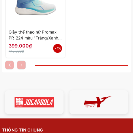
Giày thể thao nữ Promax
PR-224 màu "Trắng/Xanh"
PR-224-04 - Hàng Chính
399.000₫
- 4%
Hãng
415.000₫
THÔNG TIN CHUNG