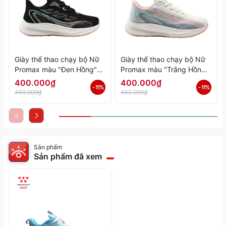
Giày thể thao chạy bộ Nữ
Giày thể thao chạy bộ Nữ
Promax màu "Đen Hồng"
Promax màu "Trắng Hồng"
PR-2206-06 - Hàng Chính
PR-2206-05 - Hàng Chính
400.000₫
400.000₫
- 11%
- 11%
Hãng
Hãng
450.000₫
450.000₫
Sản phẩm
Sản phẩm đã xem