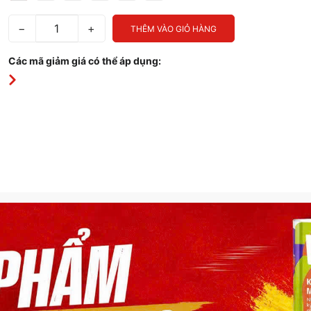
−
+
THÊM VÀO GIỎ HÀNG
Các mã giảm giá có thể áp dụng: