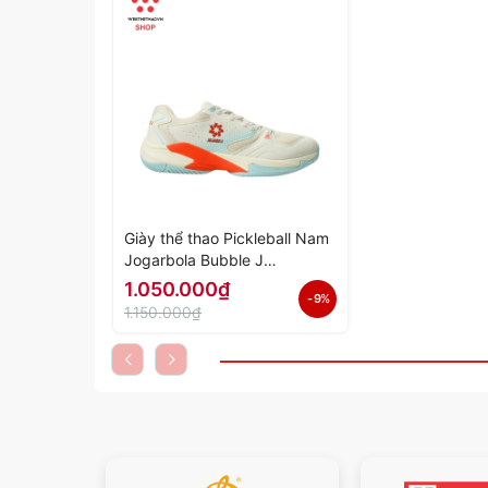
Giày thể thao Pickleball Nam
Jogarbola Bubble J
"Be/Cam" JG-Bubble-07 -
1.050.000₫
- 9%
Hàng Chính Hãng
1.150.000₫