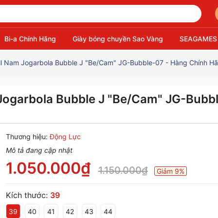
Bi-a Chính Hãng
Giày bóng chuyền Sao Vàng
SEAGAMES
all Nam Jogarbola Bubble J "Be/Cam" JG-Bubble-07 - Hàng Chính H
 Jogarbola Bubble J "Be/Cam" JG-Bubb
Thương hiệu:
Động Lực
Mô tả đang cập nhật
1.050.000₫
1.150.000₫
Giảm 9%
Kích thước:
39
39
40
41
42
43
44