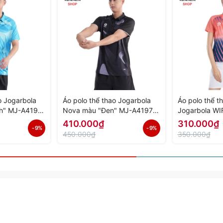
o Jogarbola
Áo polo thể thao Jogarbola
Áo polo thể t
h" MJ-A4197-
Nova màu "Đen" MJ-A4197-
Jogarbola WI
h Hãng
02 - Hàng Chính Hãng
A4152-02 - H
410.000₫
310.000₫
- 9%
- 9%
450.000₫
350.000₫