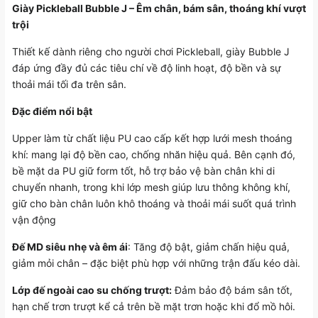
Giày Pickleball Bubble J – Êm chân, bám sân, thoáng khí vượt
trội
Thiết kế dành riêng cho người chơi Pickleball, giày Bubble J
đáp ứng đầy đủ các tiêu chí về độ linh hoạt, độ bền và sự
thoải mái tối đa trên sân.
Đặc điểm nổi bật
Upper làm từ chất liệu PU cao cấp kết hợp lưới mesh thoáng
khí: mang lại độ bền cao, chống nhăn hiệu quả. Bên cạnh đó,
bề mặt da PU giữ form tốt, hỗ trợ bảo vệ bàn chân khi di
chuyển nhanh, trong khi lớp mesh giúp lưu thông không khí,
giữ cho bàn chân luôn khô thoáng và thoải mái suốt quá trình
vận động
Đế MD siêu nhẹ và êm ái
: Tăng độ bật, giảm chấn hiệu quả,
giảm mỏi chân – đặc biệt phù hợp với những trận đấu kéo dài.
Lớp đế ngoài cao su chống trượt:
Đảm bảo độ bám sân tốt,
hạn chế trơn trượt kể cả trên bề mặt trơn hoặc khi đổ mồ hôi.