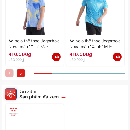
Áo polo thể thao Jogarbola
Áo polo thể thao Jogarbola
Nova màu "Tím" MJ-
Nova màu "Xanh" MJ-
A4197-04 - Hàng Chính
A4197-03 - Hàng Chính
410.000₫
410.000₫
- 9%
- 9%
Hãng
Hãng
450.000₫
450.000₫
Sản phẩm
Sản phẩm đã xem