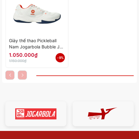
Giày thể thao Pickleball
Nam Jogarbola Bubble J
"Trắng/Đỏ" JG-Bubble-05
1.050.000₫
- 9%
- Hàng Chính Hãng
1.150.000₫