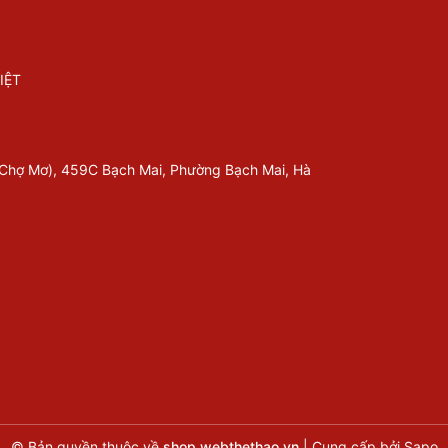
IỆT
 Chợ Mơ), 459C Bạch Mai, Phường Bạch Mai, Hà
© Bản quyền thuộc về
shop.webthethao.vn
|
Cung cấp bởi
Sapo