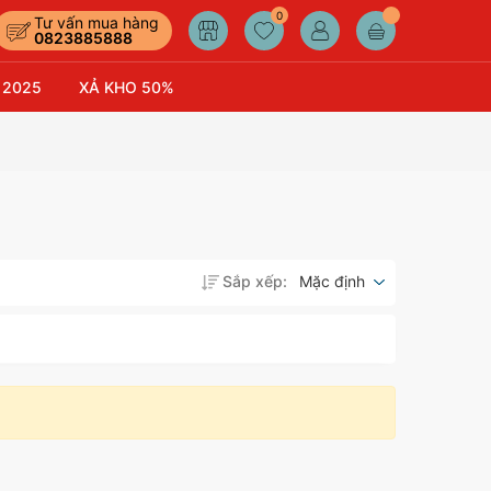
0
Tư vấn mua hàng
0823885888
 2025
XẢ KHO 50%
Sắp xếp:
Mặc định