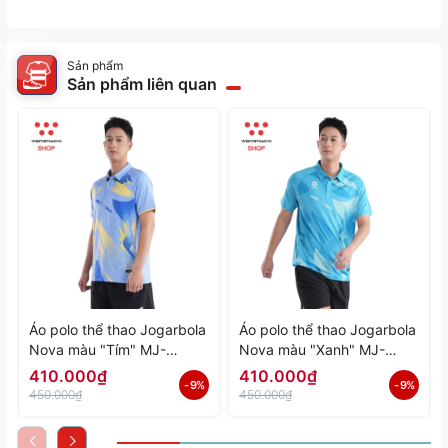
Sản phẩm
Sản phẩm liên quan
Áo polo thể thao Jogarbola
Áo polo thể thao Jogarbola
Nova màu "Tím" MJ-
Nova màu "Xanh" MJ-
A4197-04 - Hàng Chính
A4197-03 - Hàng Chính
410.000₫
410.000₫
- 9%
- 9%
Hãng
Hãng
450.000₫
450.000₫