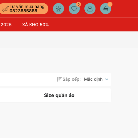
0
Tư vấn mua hàng
0823885888
 2025
XẢ KHO 50%
Sắp xếp:
Mặc định
Size quần áo