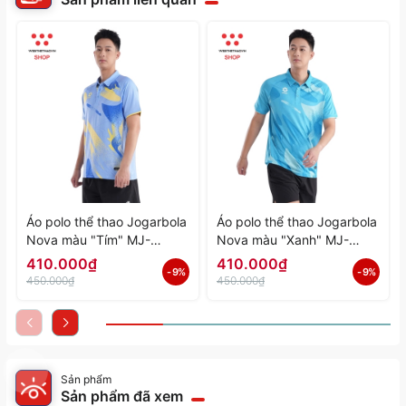
Áo polo thể thao Jogarbola
Áo polo thể thao Jogarbola
Nova màu "Tím" MJ-
Nova màu "Xanh" MJ-
A4197-04 - Hàng Chính
A4197-03 - Hàng Chính
410.000₫
410.000₫
- 9%
- 9%
Hãng
Hãng
450.000₫
450.000₫
Sản phẩm
Sản phẩm đã xem