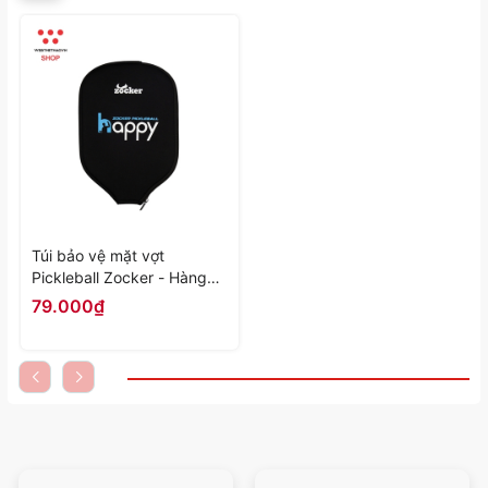
Túi bảo vệ mặt vợt
Pickleball Zocker - Hàng
Chính Hãng
79.000₫