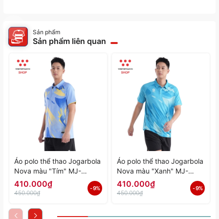
Sản phẩm
Sản phẩm liên quan
Áo polo thể thao Jogarbola
Áo polo thể thao Jogarbola
Nova màu "Tím" MJ-
Nova màu "Xanh" MJ-
A4197-04 - Hàng Chính
A4197-03 - Hàng Chính
410.000₫
410.000₫
- 9%
- 9%
Hãng
Hãng
450.000₫
450.000₫