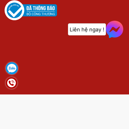
Liên hệ ngay !
© Bản quyền thuộc về
shop.webthethao.vn
Cung cấp bởi
Sapo