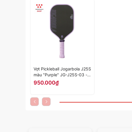
Vợt Pickleball Jogarbola J25S
màu "Purple" JG-J25S-03 -
Hàng Chính Hãng
950.000₫