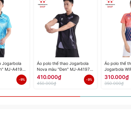
o Jogarbola
Áo polo thể thao Jogarbola
Áo polo thể t
h" MJ-A4197-
Nova màu "Đen" MJ-A4197-
Jogarbola WI
h Hãng
02 - Hàng Chính Hãng
A4152-02 - H
410.000₫
310.000₫
- 9%
- 9%
450.000₫
350.000₫