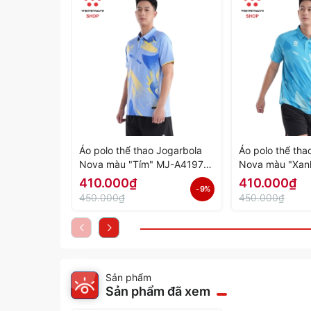
Áo polo thể thao Jogarbola
Áo polo thể tha
Nova màu "Tím" MJ-A4197-
Nova màu "Xan
04 - Hàng Chính Hãng
03 - Hàng Chín
410.000₫
410.000₫
- 9%
450.000₫
450.000₫
Sản phẩm
Sản phẩm đã xem