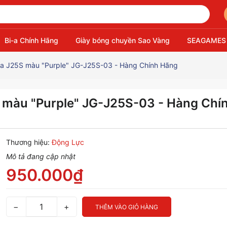
Bi-a Chính Hãng
Giày bóng chuyền Sao Vàng
SEAGAMES
ola J25S màu "Purple" JG-J25S-03 - Hàng Chính Hãng
S màu "Purple" JG-J25S-03 - Hàng Chí
Thương hiệu:
Động Lực
Mô tả đang cập nhật
950.000₫
−
+
THÊM VÀO GIỎ HÀNG