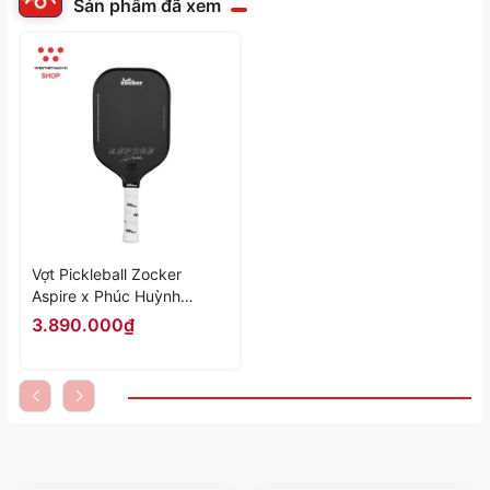
Sản phẩm đã xem
Vợt Pickleball Zocker
Aspire x Phúc Huỳnh
"Black" ZAxPH-05 - Hàng
3.890.000₫
Chính Hãng