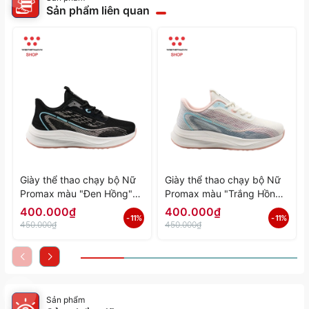
Sản phẩm liên quan
Giày thể thao chạy bộ Nữ
Giày thể thao chạy bộ Nữ
Promax màu "Đen Hồng"
Promax màu "Trắng Hồng"
PR-2206-06 - Hàng Chính
PR-2206-05 - Hàng Chính
400.000₫
400.000₫
- 11%
- 11%
Hãng
Hãng
450.000₫
450.000₫
Sản phẩm