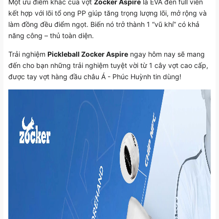
Một ưu điểm khác của vợt
Zocker Aspire
là EVA đen full viền
kết hợp với lõi tổ ong PP giúp tăng trọng lượng lõi, mở rộng và
làm đồng đều điểm ngọt. Biến nó trở thành 1 “vũ khí” có khả
năng công – thủ toàn diện.
Trải nghiệm
Pickleball Zocker Aspire
ngay hôm nay sẽ mang
đến cho bạn những trải nghiệm tuyệt vời từ 1 cây vợt cao cấp,
được tay vợt hàng đầu châu Á - Phúc Huỳnh tin dùng!