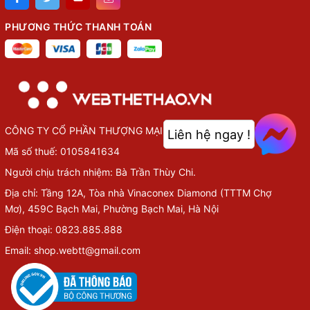
PHƯƠNG THỨC THANH TOÁN
CÔNG TY CỔ PHẦN THƯỢNG MẠI VÀ NỘI DUNG SỐ VIỆT
Liên hệ ngay !
Mã số thuế: 0105841634
Người chịu trách nhiệm: Bà Trần Thùy Chi.
Địa chỉ: Tầng 12A, Tòa nhà Vinaconex Diamond (TTTM Chợ
Mơ), 459C Bạch Mai, Phường Bạch Mai, Hà Nội
Điện thoại: 0823.885.888
Email: shop.webtt@gmail.com