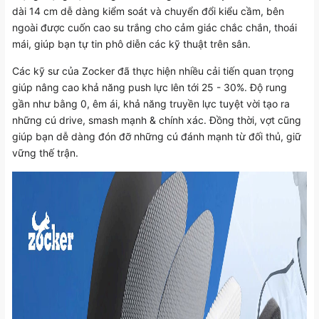
dài 14 cm dễ dàng kiểm soát và chuyển đổi kiểu cầm, bên
ngoài được cuốn cao su trắng cho cảm giác chắc chắn, thoái
mái, giúp bạn tự tin phô diễn các kỹ thuật trên sân.
Các kỹ sư của Zocker đã thực hiện nhiều cải tiến quan trọng
giúp nâng cao khả năng push lực lên tới 25 - 30%. Độ rung
gần như bằng 0, êm ái, khả năng truyền lực tuyệt vời tạo ra
những cú drive, smash mạnh & chính xác. Đồng thời, vợt cũng
giúp bạn dễ dàng đón đỡ những cú đánh mạnh từ đối thủ, giữ
vững thế trận.