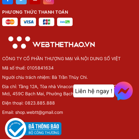
PHƯƠNG THỨC THANH TOÁN
CÔNG TY CỔ PHẦN THƯỢNG MẠI VÀ NỘI DUNG SỐ VIỆT
Mã số thuế: 0105841634
Người chịu trách nhiệm: Bà Trần Thùy Chi.
Địa chỉ: Tầng 12A, Tòa nhà Vinaconex Diamond (TTTM Chợ
Liên hệ ngay !
Mơ), 459C Bạch Mai, Phường Bạch Mai, Hà Nội
Điện thoại: 0823.885.888
Email: shop.webtt@gmail.com