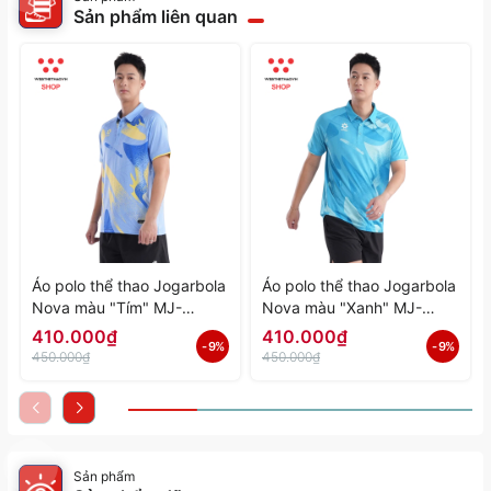
Sản phẩm liên quan
Áo polo thể thao Jogarbola
Áo polo thể thao Jogarbola
Nova màu "Tím" MJ-
Nova màu "Xanh" MJ-
A4197-04 - Hàng Chính
A4197-03 - Hàng Chính
410.000₫
410.000₫
- 9%
- 9%
Hãng
Hãng
450.000₫
450.000₫
Sản phẩm