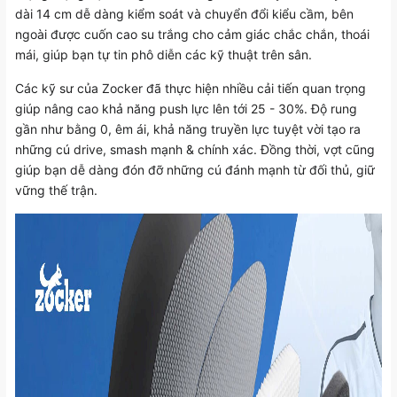
dài 14 cm dễ dàng kiểm soát và chuyển đổi kiểu cầm, bên
ngoài được cuốn cao su trắng cho cảm giác chắc chắn, thoái
mái, giúp bạn tự tin phô diễn các kỹ thuật trên sân.
Các kỹ sư của Zocker đã thực hiện nhiều cải tiến quan trọng
giúp nâng cao khả năng push lực lên tới 25 - 30%. Độ rung
gần như bằng 0, êm ái, khả năng truyền lực tuyệt vời tạo ra
những cú drive, smash mạnh & chính xác. Đồng thời, vợt cũng
giúp bạn dễ dàng đón đỡ những cú đánh mạnh từ đối thủ, giữ
vững thế trận.