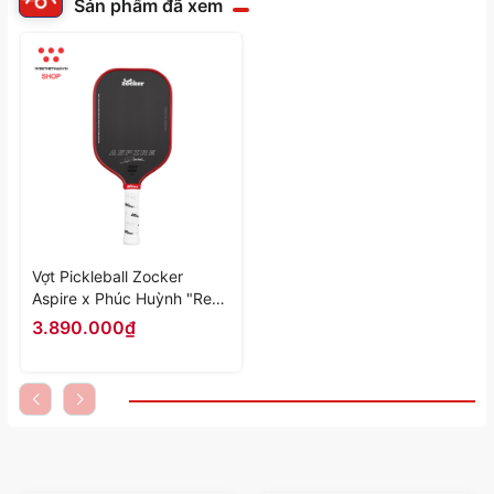
Sản phẩm đã xem
Vợt Pickleball Zocker
Aspire x Phúc Huỳnh "Red"
ZAxPH-01 - Hàng Chính
3.890.000₫
Hãng