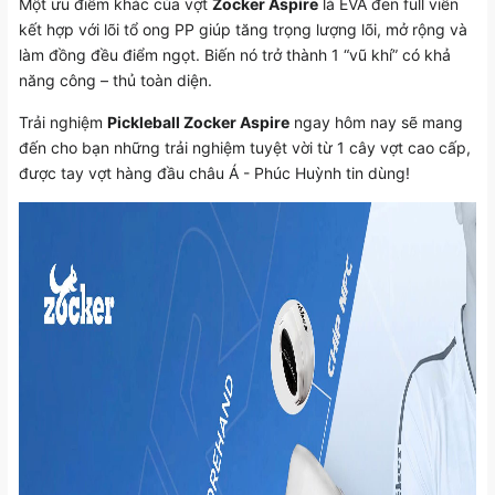
Một ưu điểm khác của vợt
Zocker Aspire
là EVA đen full viền
kết hợp với lõi tổ ong PP giúp tăng trọng lượng lõi, mở rộng và
làm đồng đều điểm ngọt. Biến nó trở thành 1 “vũ khí” có khả
năng công – thủ toàn diện.
Trải nghiệm
Pickleball Zocker Aspire
ngay hôm nay sẽ mang
đến cho bạn những trải nghiệm tuyệt vời từ 1 cây vợt cao cấp,
được tay vợt hàng đầu châu Á - Phúc Huỳnh tin dùng!