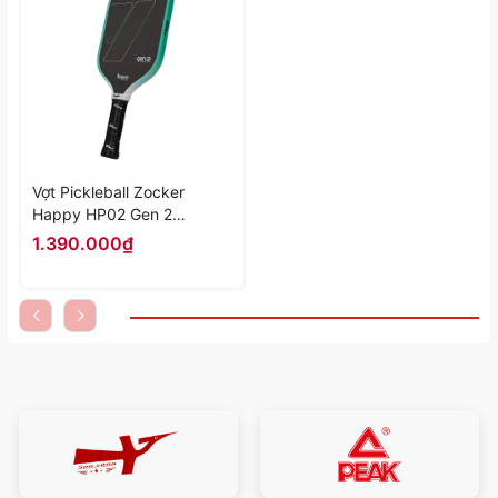
Vợt Pickleball Zocker
Happy HP02 Gen 2
"White/Mint" HP02-G2-03 -
1.390.000₫
Hàng Chính Hãng