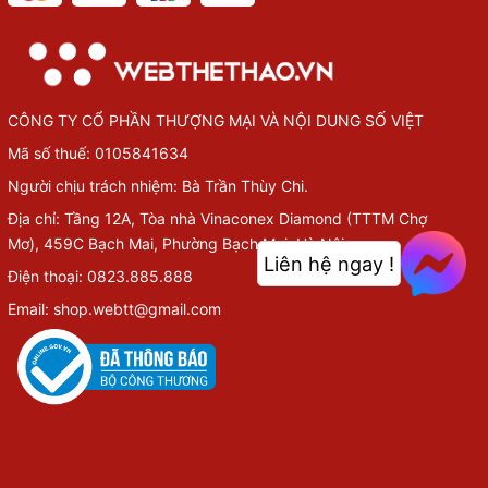
CÔNG TY CỔ PHẦN THƯỢNG MẠI VÀ NỘI DUNG SỐ VIỆT
Mã số thuế: 0105841634
Người chịu trách nhiệm: Bà Trần Thùy Chi.
Địa chỉ: Tầng 12A, Tòa nhà Vinaconex Diamond (TTTM Chợ
Mơ), 459C Bạch Mai, Phường Bạch Mai, Hà Nội
Liên hệ ngay !
Điện thoại: 0823.885.888
Email: shop.webtt@gmail.com