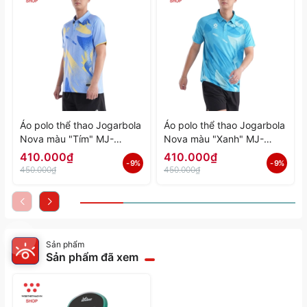
Áo polo thể thao Jogarbola
Áo polo thể thao Jogarbola
Nova màu "Tím" MJ-
Nova màu "Xanh" MJ-
A4197-04 - Hàng Chính
A4197-03 - Hàng Chính
410.000₫
410.000₫
- 9%
- 9%
Hãng
Hãng
450.000₫
450.000₫
Sản phẩm
Sản phẩm đã xem