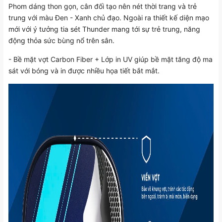
Phom dáng thon gọn, cân đối tạo nên nét thời trang và trẻ
trung với màu Đen - Xanh chủ đạo. Ngoài ra thiết kế diện mạo
mới với ý tưởng tia sét Thunder mang tới sự trẻ trung, năng
động thỏa sức bùng nổ trên sân.
- Bề mặt vợt Carbon Fiber + Lớp in UV giúp bề mặt tăng độ ma
sát với bóng và in được nhiều họa tiết bắt mắt.