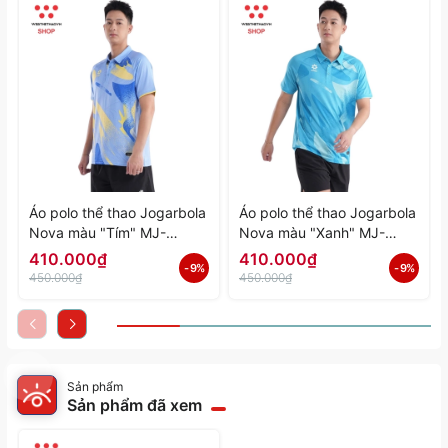
Áo polo thể thao Jogarbola
Áo polo thể thao Jogarbola
Nova màu "Tím" MJ-
Nova màu "Xanh" MJ-
A4197-04 - Hàng Chính
A4197-03 - Hàng Chính
410.000₫
410.000₫
- 9%
- 9%
Hãng
Hãng
450.000₫
450.000₫
Sản phẩm
Sản phẩm đã xem