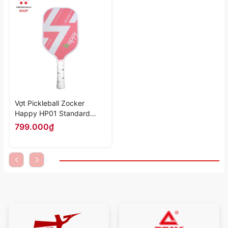
Vợt Pickleball Zocker
Happy HP01 Standard
Thunder "White/Pink"
799.000₫
HP01-05 - Hàng Chính
Hãng