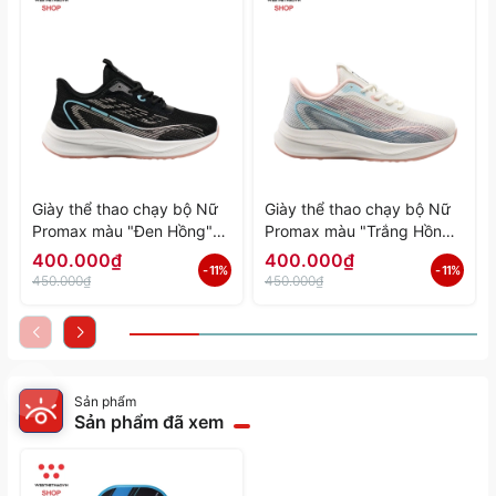
Giày thể thao chạy bộ Nữ
Giày thể thao chạy bộ Nữ
Promax màu "Đen Hồng"
Promax màu "Trắng Hồng"
PR-2206-06 - Hàng Chính
PR-2206-05 - Hàng Chính
400.000₫
400.000₫
- 11%
- 11%
Hãng
Hãng
450.000₫
450.000₫
Sản phẩm
Sản phẩm đã xem