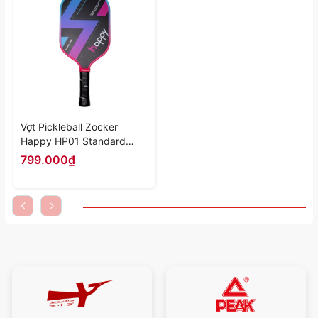
Vợt Pickleball Zocker
Happy HP01 Standard
Thunder "Gradient" HP01-
799.000₫
06 - Hàng Chính Hãng