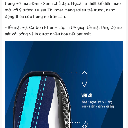
trung với màu Đen - Xanh chủ đạo. Ngoài ra thiết kế diện mạo
mới với ý tưởng tia sét Thunder mang tới sự trẻ trung, năng
động thỏa sức bùng nổ trên sân.
- Bề mặt vợt Carbon Fiber + Lớp in UV giúp bề mặt tăng độ ma
sát với bóng và in được nhiều họa tiết bắt mắt.