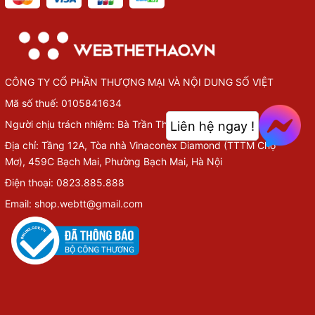
CÔNG TY CỔ PHẦN THƯỢNG MẠI VÀ NỘI DUNG SỐ VIỆT
Mã số thuế: 0105841634
Liên hệ ngay !
Người chịu trách nhiệm: Bà Trần Thùy Chi.
Địa chỉ: Tầng 12A, Tòa nhà Vinaconex Diamond (TTTM Chợ
Mơ), 459C Bạch Mai, Phường Bạch Mai, Hà Nội
Điện thoại: 0823.885.888
Email: shop.webtt@gmail.com