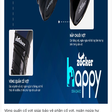
Vòng quấn cổ vợt giúp bảo vệ phần cổ vợt, ngăn ngừa hư