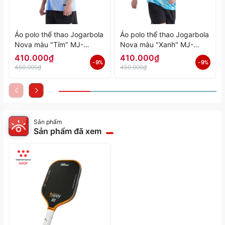
Áo polo thể thao Jogarbola
Áo polo thể thao Jogarbola
Nova màu "Tím" MJ-
Nova màu "Xanh" MJ-
A4197-04 - Hàng Chính
A4197-03 - Hàng Chính
410.000₫
410.000₫
- 9%
- 9%
Hãng
Hãng
450.000₫
450.000₫
Sản phẩm
Sản phẩm đã xem