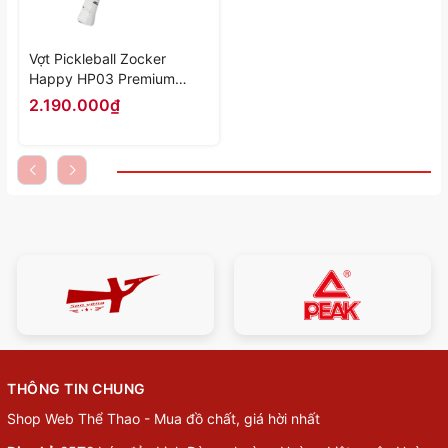
Vợt Pickleball Zocker
Happy HP03 Premium
Quality "Orange" HP03-05
2.190.000₫
- Hàng Chính Hãng
THÔNG TIN CHUNG
Shop Web Thể Thao - Mua đồ chất, giá hời nhất