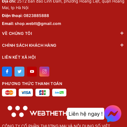
Địa chỉ:
25T2 bán đảo Linh Đàm, phường Hoàng Liệt, quận Hoàng
Mai, tp Hà Nội
Điện thoại:
0823885888
Email:
shop.webtt@gmail.com
VỀ CHÚNG TÔI
CHÍNH SÁCH KHÁCH HÀNG
LIÊN KẾT XÃ HỘI
PHƯƠNG THỨC THANH TOÁN
Liên hệ ngay !
CÔNG TY CỔ PHẦN THƯỢNG MẠI VÀ NỘI DUNG SỐ VIỆT