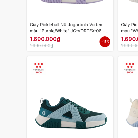
Giày Pickleball Nữ Jogarbola Vortex
Giày Pic
màu "Purple/White" JG-VORTEX-08 -
màu "Wh
Hàng Chính Hãng
Chính H
1.690.000₫
1.690
- 15%
1.990.000₫
1.990.0