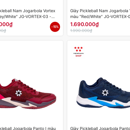
kleball Nam Jogarbola Vortex
Giày Pickleball Nam Jogarbola 
ey/White" JG-VORTEX-03 -
màu "Red/White" JG-VORTEX-0
ính Hãng
Hàng Chính Hãng
.000₫
1.690.000₫
- 15%
00₫
1.990.000₫
kleball Jogarbola Panto I màu
Giày Pickleball Jogarbola Pant