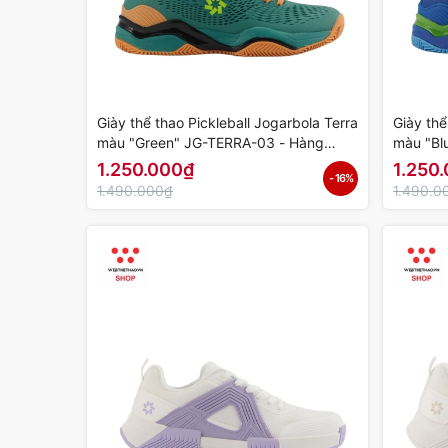
Giày thể thao Pickleball Jogarbola Terra
Giày thể
màu "Green" JG-TERRA-03 - Hàng
màu "Bl
Chính Hãng
Hãng
1.250.000₫
1.250
- 16%
1.490.000₫
1.490.0