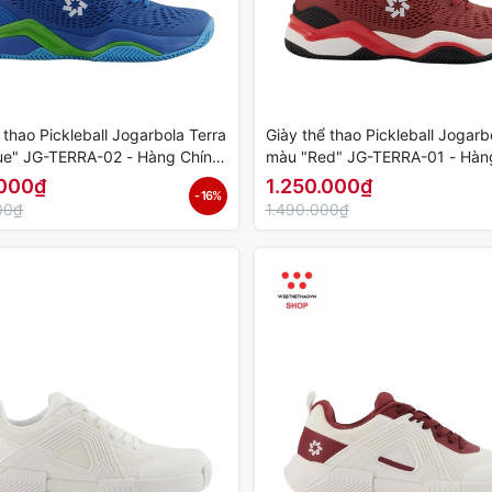
 thao Pickleball Jogarbola Terra
Giày thể thao Pickleball Jogarb
ue" JG-TERRA-02 - Hàng Chính
màu "Red" JG-TERRA-01 - Hàn
Hãng
.000₫
1.250.000₫
- 16%
00₫
1.490.000₫