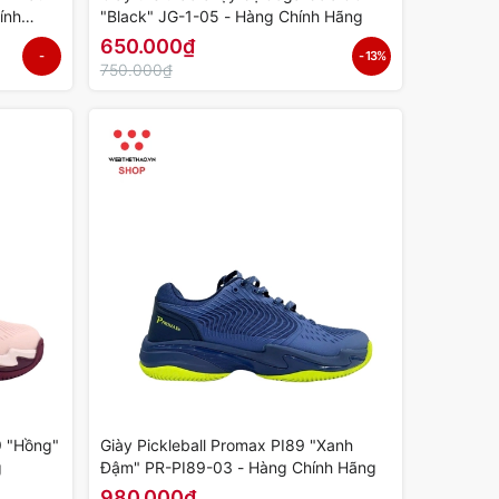
ính
"Black" JG-1-05 - Hàng Chính Hãng
650.000₫
-
- 13%
750.000₫
20%
9 "Hồng"
Giày Pickleball Promax PI89 "Xanh
g
Đậm" PR-PI89-03 - Hàng Chính Hãng
980.000₫