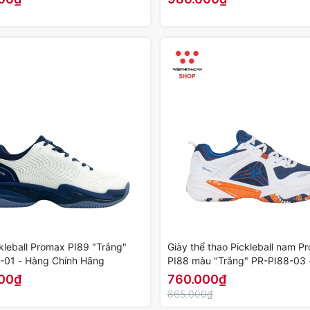
kleball Promax PI89 "Trắng"
Giày thể thao Pickleball nam P
-01 - Hàng Chính Hãng
PI88 màu "Trắng" PR-PI88-03 
Chính Hãng
00₫
760.000₫
865.000₫