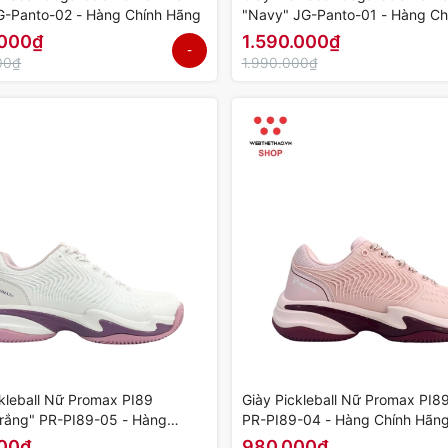
G-Panto-02 - Hàng Chính Hãng
"Navy" JG-Panto-01 - Hàng Ch
Hãng
.000₫
1.590.000₫
-
00₫
1.990.000₫
20%
ckleball Nữ Promax PI89
Giày Pickleball Nữ Promax PI8
rắng" PR-PI89-05 - Hàng
PR-PI89-04 - Hàng Chính Hãn
ãng
00₫
980.000₫