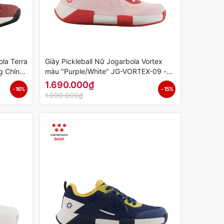
ola Terra
Giày Pickleball Nữ Jogarbola Vortex
g Chính
màu "Purple/White" JG-VORTEX-09 -
Hàng Chính Hãng
1.690.000₫
- 16%
- 15%
1.990.000₫