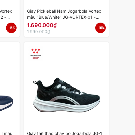
Vortex
Giày Pickleball Nam Jogarbola Vortex
2 -
màu "Blue/White" JG-VORTEX-01 -
Hàng Chính Hãng
1.690.000₫
- 15%
- 15%
1.990.000₫
o I màu
Giày thể thao chạy bộ Jogarbola JG-1