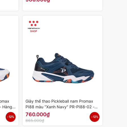
romax
Giày thể thao Pickleball nam Promax
- Hàng
PI88 màu "Xanh Navy" PR-PI88-02 -
Hàng Chính Hãng
760.000₫
- 12%
- 12%
865.000₫