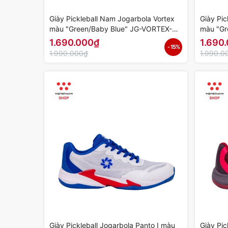
Giày Pickleball Nam Jogarbola Vortex
Giày Pic
màu "Green/Baby Blue" JG-VORTEX-05
màu "Gr
- Hàng Chính Hãng
Hàng Ch
1.690.000₫
1.690
- 15%
1.990.000₫
1.990.0
Giày Pickleball Jogarbola Panto I màu
Giày Pic