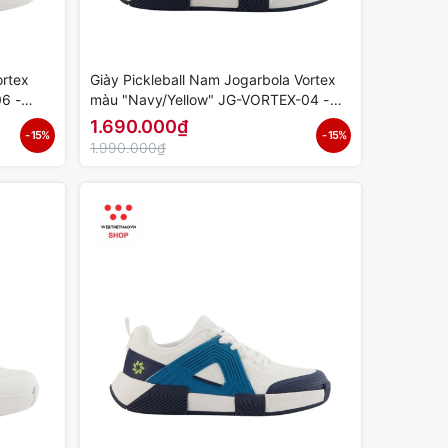
ortex
Giày Pickleball Nam Jogarbola Vortex
6 -
màu "Navy/Yellow" JG-VORTEX-04 -
Hàng Chính Hãng
1.690.000₫
- 15%
- 15%
1.990.000₫