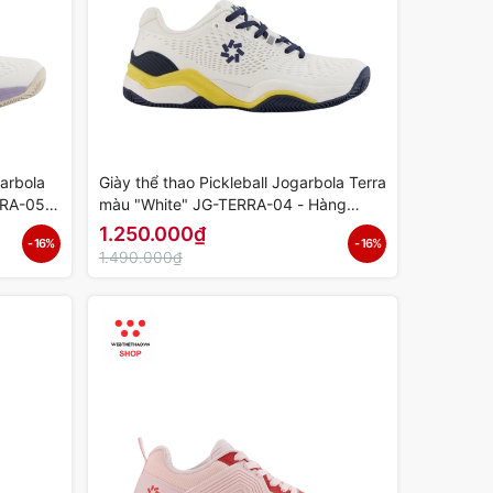
garbola
Giày thể thao Pickleball Jogarbola Terra
RRA-05 -
màu "White" JG-TERRA-04 - Hàng
Chính Hãng
1.250.000₫
- 16%
- 16%
1.490.000₫