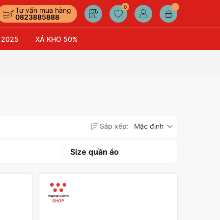
0
Tư vấn mua hàng
0823885888
 2025
XẢ KHO 50%
Sắp xếp:
Mặc định
Size quần áo