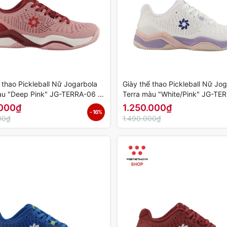
 thao Pickleball Nữ Jogarbola
Giày thể thao Pickleball Nữ Jo
àu "Deep Pink" JG-TERRA-06 -
Terra màu "White/Pink" JG-TE
ính Hãng
Hàng Chính Hãng
.000₫
1.250.000₫
- 16%
00₫
1.490.000₫