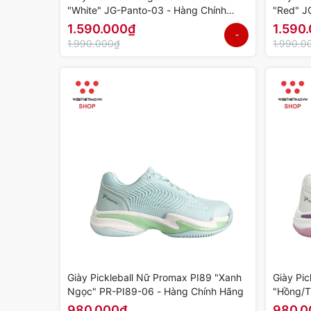
"White" JG-Panto-03 - Hàng Chính
"Red" J
Hãng
1.590.000₫
1.590
-
1.990.000₫
1.990.0
20%
Giày Pickleball Nữ Promax PI89 "Xanh
Giày Pi
Ngọc" PR-PI89-06 - Hàng Chính Hãng
"Hồng/T
Chính H
980.000₫
980.0