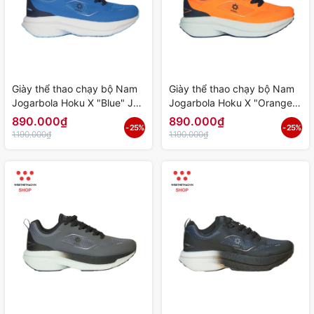
Giày thể thao chạy bộ Nam
Giày thể thao chạy bộ Nam
Jogarbola Hoku X "Blue" JG-
Jogarbola Hoku X "Orange"
HOKU-04 - Hàng Chính
JG-HOKU-03 - Hàng Chính
890.000₫
890.000₫
- 25%
- 25%
Hãng
Hãng
1.190.000₫
1.190.000₫