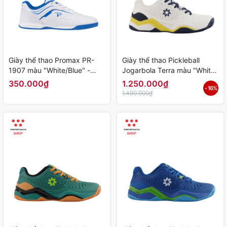
Giày thể thao Promax PR-
Giày thể thao Pickleball
1907 màu "White/Blue" -
Jogarbola Terra màu "White"
Hàng Chính Hãng
JG-TERRA-04 - Hàng Chính
350.000₫
1.250.000₫
- 16%
Hãng
1.490.000₫