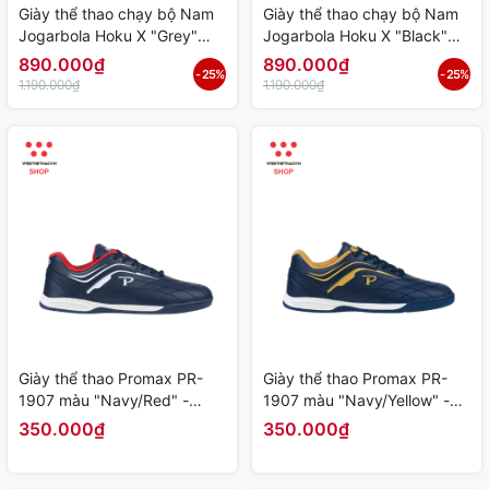
Giày thể thao chạy bộ Nam
Giày thể thao chạy bộ Nam
Jogarbola Hoku X "Grey"
Jogarbola Hoku X "Black"
JG-HOKU-02 - Hàng Chính
JG-HOKU-01 - Hàng Chính
890.000₫
890.000₫
- 25%
- 25%
Hãng
Hãng
1.190.000₫
1.190.000₫
Giày thể thao Promax PR-
Giày thể thao Promax PR-
1907 màu "Navy/Red" -
1907 màu "Navy/Yellow" -
Hàng Chính Hãng
Hàng Chính Hãng
350.000₫
350.000₫