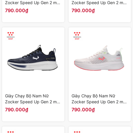
Zocker Speed Up Gen 2 màu
Zocker Speed Up Gen 2 màu
"Xanh Lá" Z-SU-G2-06 -
"Đỏ" Z-SU-G2-05 - Hàng
790.000₫
790.000₫
Hàng Chính Hãng
Chính Hãng
Giày Chạy Bộ Nam Nữ
Giày Chạy Bộ Nam Nữ
Zocker Speed Up Gen 2 màu
Zocker Speed Up Gen 2 màu
"Xanh Navy" Z-SU-G2-04 -
"Be" Z-SU-G2-03 - Hàng
790.000₫
790.000₫
Hàng Chính Hãng
Chính Hãng