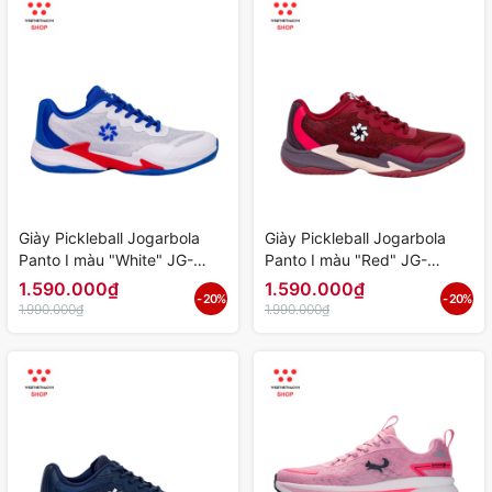
Giày Pickleball Jogarbola
Giày Pickleball Jogarbola
Panto I màu "White" JG-
Panto I màu "Red" JG-
Panto-03 - Hàng Chính
Panto-02 - Hàng Chính Hãng
1.590.000₫
1.590.000₫
- 20%
- 20%
Hãng
1.990.000₫
1.990.000₫