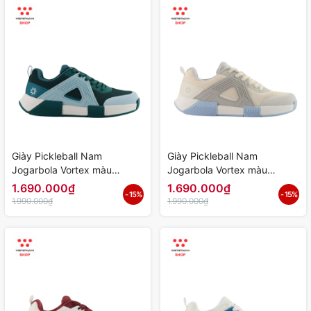
Giày Pickleball Nam
Giày Pickleball Nam
Jogarbola Vortex màu
Jogarbola Vortex màu
"Green/Baby Blue" JG-
"Grey/White" JG-VORTEX-03
1.690.000₫
1.690.000₫
- 15%
- 15%
VORTEX-05 - Hàng Chính
- Hàng Chính Hãng
1.990.000₫
1.990.000₫
Hãng