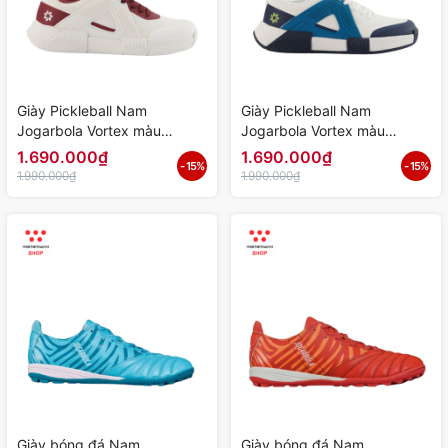
Giày Pickleball Nam
Giày Pickleball Nam
Jogarbola Vortex màu
Jogarbola Vortex màu
"Red/White" JG-VORTEX-02
"Blue/White" JG-VORTEX-01
1.690.000₫
1.690.000₫
- 15%
- 15%
- Hàng Chính Hãng
- Hàng Chính Hãng
1.990.000₫
1.990.000₫
Giày bóng đá Nam
Giày bóng đá Nam