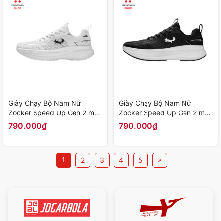
Giày Chạy Bộ Nam Nữ
Giày Chạy Bộ Nam Nữ
Zocker Speed Up Gen 2 màu
Zocker Speed Up Gen 2 màu
"Trắng" Z-SU-G2-02 - Hàng
"Đen" Z-SU-G2-01 - Hàng
790.000₫
790.000₫
Chính Hãng
Chính Hãng
1
»
2
3
4
5