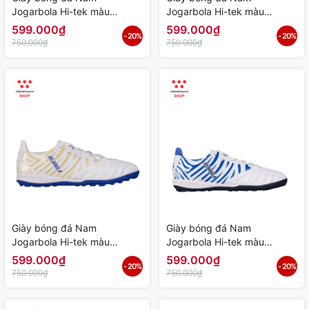
Jogarbola Hi-tek màu
Jogarbola Hi-tek màu
"Cyan" JG-HITEK-04 - Hàng
"White/Red" JG-HITEK-03 -
599.000₫
599.000₫
- 20%
- 20%
Chính Hãng
Hàng Chính Hãng
750.000₫
750.000₫
Giày bóng đá Nam
Giày bóng đá Nam
Jogarbola Hi-tek màu
Jogarbola Hi-tek màu
"White/Gray" JG-HITEK-02 -
"White" JG-HITEK-01 - Hàng
599.000₫
599.000₫
- 20%
- 20%
Hàng Chính Hãng
Chính Hãng
750.000₫
750.000₫