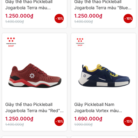
Giày thể thao Pickleball
Giày thể thao Pickleball
Jogarbola Terra màu
Jogarbola Terra màu "Blue"
"Green" JG-TERRA-03 -
JG-TERRA-02 - Hàng Chính
1.250.000₫
1.250.000₫
- 16%
- 16%
Hàng Chính Hãng
Hãng
1.490.000₫
1.490.000₫
Giày thể thao Pickleball
Giày Pickleball Nam
Jogarbola Terra màu "Red"
Jogarbola Vortex màu
JG-TERRA-01 - Hàng Chính
"Navy/Yellow" JG-VORTEX-
1.250.000₫
1.690.000₫
- 16%
- 15%
Hãng
04 - Hàng Chính Hãng
1.490.000₫
1.990.000₫