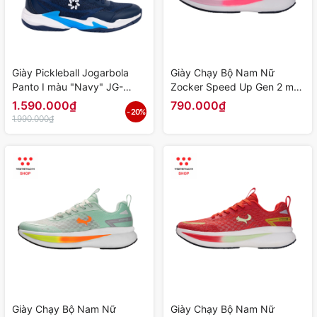
Giày Pickleball Jogarbola
Giày Chạy Bộ Nam Nữ
Panto I màu "Navy" JG-
Zocker Speed Up Gen 2 màu
Panto-01 - Hàng Chính Hãng
"Hồng" Z-SU-G2-07 - Hàng
1.590.000₫
790.000₫
- 20%
Chính Hãng
1.990.000₫
Giày Chạy Bộ Nam Nữ
Giày Chạy Bộ Nam Nữ