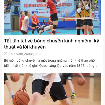
Tất tần tật về bóng chuyền kinh nghiệm, kỹ
thuật và lời khuyên
Thứ Năm,24/08/2023
Bộ môn bóng chuyền là một trong những môn thể thao phổ
biến nhất trên thế giới. Được sáng lập vào năm 1895, bóng
chuyền đã trở thành một phần...