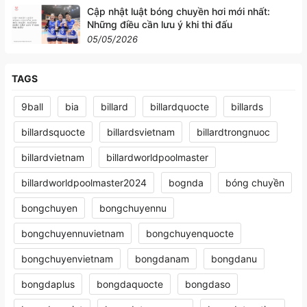
Cập nhật luật bóng chuyền hơi mới nhất:
Những điều cần lưu ý khi thi đấu
05/05/2026
TAGS
9ball
bia
billard
billardquocte
billards
billardsquocte
billardsvietnam
billardtrongnuoc
billardvietnam
billardworldpoolmaster
billardworldpoolmaster2024
bognda
bóng chuyền
bongchuyen
bongchuyennu
bongchuyennuvietnam
bongchuyenquocte
bongchuyenvietnam
bongdanam
bongdanu
bongdaplus
bongdaquocte
bongdaso