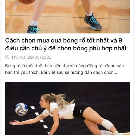
Cách chọn mua quả bóng rổ tốt nhất và 9
điều cần chú ý để chọn bóng phù hợp nhất
Thứ Hai,29/05/2023
Bóng rổ là môn thể thao hiện đại và năng động rất được các
bạn trẻ yêu thích. Bài viết sau sẽ hướng dẫn cách chọn
mua quả bóng rổ tốt, tiêu chuẩn...