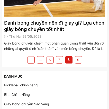
Đánh bóng chuyền nên đi giày gì? Lựa chọn
giày bóng chuyền tốt nhất
Thứ Hai,29/05/2023
Giày bóng chuyền chiếm một phần quan trọng thiết yếu đối với
những ai quyết định “dấn thân” vào môn bóng chuyền. Đó là lý
do tại sao bạn cần...
8
1
...
6
7
9
DANH MỤC
Pickleball chính hãng
Bi-a Chính Hãng
Giày bóng chuyền Sao Vàng