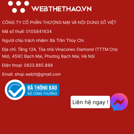
CÔNG TY CỔ PHẦN THƯỢNG MẠI VÀ NỘI DUNG SỐ VIỆT
Mã số thuế: 0105841634
Người chịu trách nhiệm: Bà Trần Thùy Chi.
Địa chỉ: Tầng 12A, Tòa nhà Vinaconex Diamond (TTTM Chợ
Mơ), 459C Bạch Mai, Phường Bạch Mai, Hà Nội
Điện thoại: 0823.885.888
Email: shop.webtt@gmail.com
Liên hệ ngay !