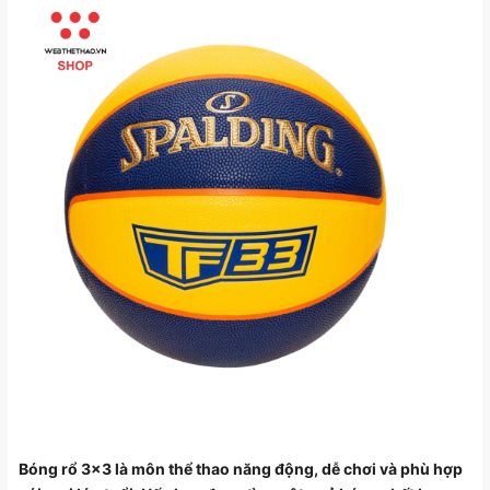
Bóng rổ 3x3 là môn thể thao năng động, dễ chơi và phù hợp