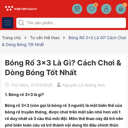
0
Trang chủ
Tư vấn thể thao
Bóng Rổ 3x3 Là Gì? Cách Chơi
& Dòng Bóng Tốt Nhất
Bóng Rổ 3x3 Là Gì? Cách Chơi &
Dòng Bóng Tốt Nhất
Thứ Năm, 27/03/2025
Nguyễn Lê Hoàng Anh
1. Bóng rổ 3x3 là gì?
Bóng rổ 3x3 (còn gọi là bóng rổ 3 người) là một biến thể của
bóng rổ truyền thống, được chơi trên một sân nhỏ hơn với 1
rổ duy nhất và 3 cầu thủ mỗi đội. Môn thể thao này đã trở nên
phổ biến toàn cầu và trở thành nội dung thi đấu chính thức