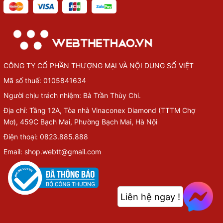
CÔNG TY CỔ PHẦN THƯỢNG MẠI VÀ NỘI DUNG SỐ VIỆT
Mã số thuế: 0105841634
Người chịu trách nhiệm: Bà Trần Thùy Chi.
Địa chỉ: Tầng 12A, Tòa nhà Vinaconex Diamond (TTTM Chợ
Mơ), 459C Bạch Mai, Phường Bạch Mai, Hà Nội
Điện thoại: 0823.885.888
Email: shop.webtt@gmail.com
Liên hệ ngay !