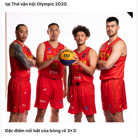
tại Thế vận hội Olympic 2020.
Đặc điểm nổi bật của bóng rổ 3x3: