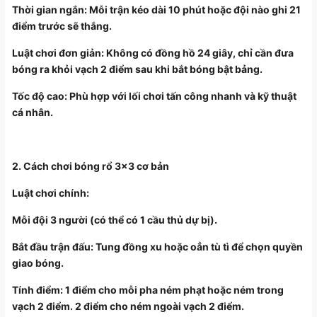
Thời gian ngắn: Mỗi trận kéo dài 10 phút hoặc đội nào ghi 21
điểm trước sẽ thắng.
Luật chơi đơn giản: Không có đồng hồ 24 giây, chỉ cần đưa
bóng ra khỏi vạch 2 điểm sau khi bắt bóng bật bảng.
Tốc độ cao: Phù hợp với lối chơi tấn công nhanh và kỹ thuật
cá nhân.
2. Cách chơi bóng rổ 3x3 cơ bản
Luật chơi chính:
Mỗi đội 3 người (có thể có 1 cầu thủ dự bị).
Bắt đầu trận đấu: Tung đồng xu hoặc oẳn tù tì để chọn quyền
giao bóng.
Tính điểm: 1 điểm cho mỗi pha ném phạt hoặc ném trong
vạch 2 điểm. 2 điểm cho ném ngoài vạch 2 điểm.