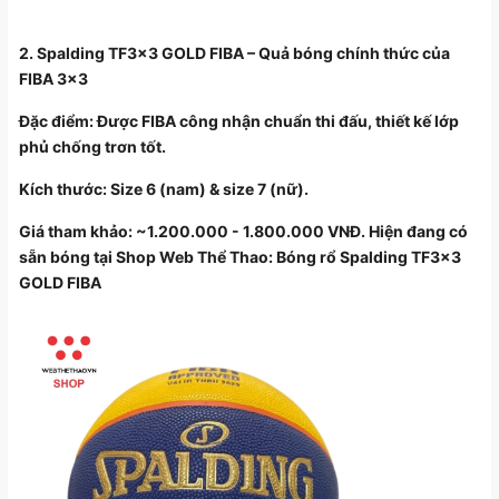
2. Spalding TF3x3 GOLD FIBA – Quả bóng chính thức của
FIBA 3x3
Đặc điểm: Được FIBA công nhận chuẩn thi đấu, thiết kế lớp
phủ chống trơn tốt.
Kích thước: Size 6 (nam) & size 7 (nữ).
Giá tham khảo: ~1.200.000 - 1.800.000 VNĐ. Hiện đang có
sẵn bóng tại Shop Web Thể Thao:
Bóng rổ Spalding TF3x3
GOLD FIBA