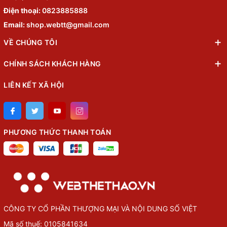
Điện thoại:
0823885888
Email:
shop.webtt@gmail.com
VỀ CHÚNG TÔI
CHÍNH SÁCH KHÁCH HÀNG
LIÊN KẾT XÃ HỘI
PHƯƠNG THỨC THANH TOÁN
CÔNG TY CỔ PHẦN THƯỢNG MẠI VÀ NỘI DUNG SỐ VIỆT
Mã số thuế: 0105841634