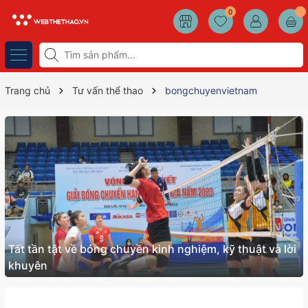
0
Trang chủ
Tư vấn thể thao
bongchuyenvietnam
Tất tần tật về bóng chuyền kinh nghiệm, kỹ thuật và lời
khuyên