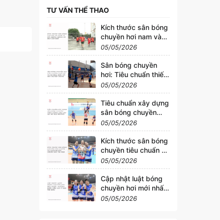
TƯ VẤN THỂ THAO
Kích thước sân bóng
chuyền hơi nam và
nữ: Những thông số
05/05/2026
bạn cần biết
Sân bóng chuyền
hơi: Tiêu chuẩn thiết
kế và sự khác biệt
05/05/2026
với sân truyền thống
Tiêu chuẩn xây dựng
sân bóng chuyền
chất lượng cho câu
05/05/2026
lạc bộ địa phương
Kích thước sân bóng
chuyền tiêu chuẩn và
cách kẻ sân chuẩn
05/05/2026
xác tại nhà
Cập nhật luật bóng
chuyền hơi mới nhất:
Những điều cần lưu ý
05/05/2026
khi thi đấu