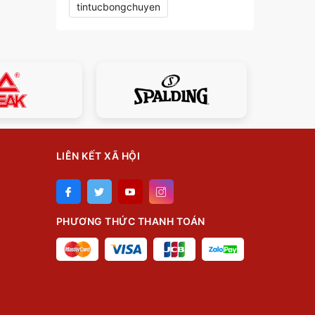
tintucbongchuyen
LIÊN KẾT XÃ HỘI
PHƯƠNG THỨC THANH TOÁN