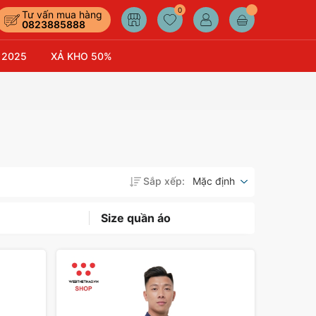
0
Tư vấn mua hàng
0823885888
 2025
XẢ KHO 50%
Sắp xếp:
Mặc định
Size quần áo