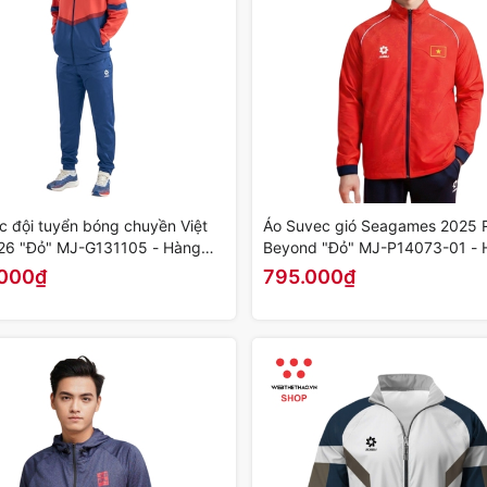
c đội tuyển bóng chuyền Việt
Áo Suvec gió Seagames 2025 R
6 "Đỏ" MJ-G131105 - Hàng
Beyond "Đỏ" MJ-P14073-01 - 
ãng
Chính Hãng
.000₫
795.000₫