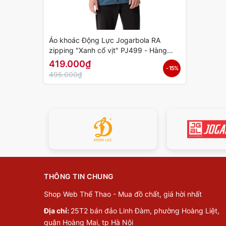
Áo khoác Động Lực Jogarbola RA
zipping "Xanh cổ vịt" PJ499 - Hàng
Chính Hãng
419.000₫
- 15%
495.000₫
THÔNG TIN CHUNG
Shop Web Thể Thao - Mua đồ chất, giá hời nhất
Địa chỉ:
25T2 bán đảo Linh Đàm, phường Hoàng Liệt,
quận Hoàng Mai, tp Hà Nội