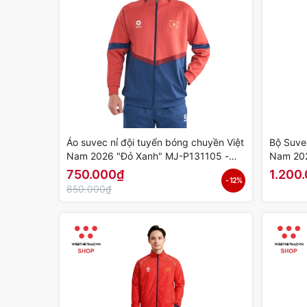
Áo suvec nỉ đội tuyển bóng chuyền Việt
Bộ Suve
Nam 2026 "Đỏ Xanh" MJ-P131105 -
Nam 202
Hàng Chính Hãng
Chính H
750.000₫
1.200
- 12%
850.000₫