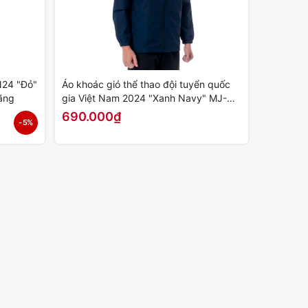
N24 "Đỏ"
Áo khoác gió thể thao đội tuyển quốc
ãng
gia Việt Nam 2024 "Xanh Navy" MJ-
PJ1003-02 - Hàng Chính Hãng
690.000₫
- 5%