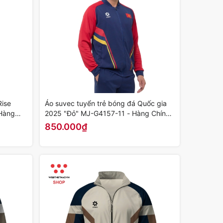
ise
Áo suvec tuyển trẻ bóng đá Quốc gia
Hàng
2025 "Đỏ" MJ-G4157-11 - Hàng Chính
Hãng
850.000₫