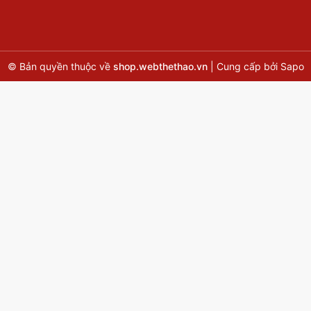
© Bản quyền thuộc về
shop.webthethao.vn
|
Cung cấp bởi
Sapo