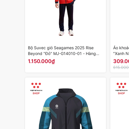
Bộ Suvec gió Seagames 2025 Rise
Áo khoá
Beyond "Đỏ" MJ-G14010-01 - Hàng
"Xanh N
Chính Hãng
Chính H
1.150.000₫
309.0
615.00