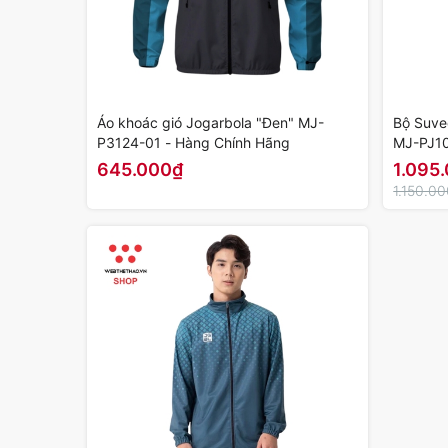
Áo khoác gió Jogarbola "Đen" MJ-
Bộ Suve
P3124-01 - Hàng Chính Hãng
MJ-PJ10
645.000₫
1.095
1.150.0