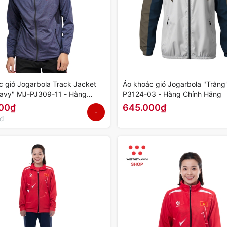
c gió Jogarbola Track Jacket
Áo khoác gió Jogarbola "Trắng
avy" MJ-PJ309-11 - Hàng
P3124-03 - Hàng Chính Hãng
ãng
00₫
645.000₫
-
0₫
50%