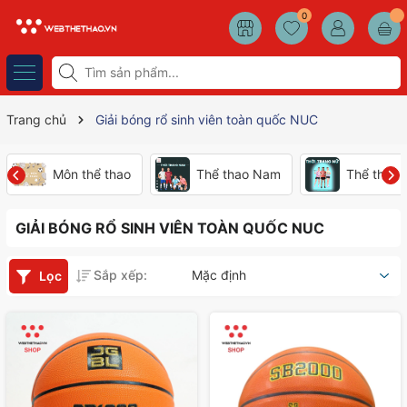
0
Trang chủ
Giải bóng rổ sinh viên toàn quốc NUC
Môn thể thao
Thể thao Nam
Thể thao
GIẢI BÓNG RỔ SINH VIÊN TOÀN QUỐC NUC
Sắp xếp:
Mặc định
Lọc