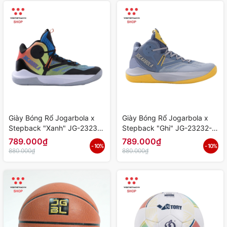
Giày Bóng Rổ Jogarbola x
Giày Bóng Rổ Jogarbola x
Stepback "Xanh" JG-23232-
Stepback "Ghi" JG-23232-
02 - Hàng Chính Hãng
01 - Hàng Chính Hãng
789.000₫
789.000₫
- 10%
- 10%
880.000₫
880.000₫