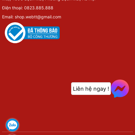
Điện thoại: 0823.885.888
Email: shop.webtt@gmail.com
Liên hệ ngay !