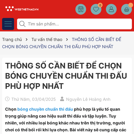
0
Trang chủ
Tư vấn thể thao
THÔNG SỐ CẦN BIẾT ĐỂ
CHỌN BÓNG CHUYỀN CHUẨN THI ĐẤU PHÙ HỢP NHẤT
THÔNG SỐ CẦN BIẾT ĐỂ CHỌN
BÓNG CHUYỀN CHUẨN THI ĐẤU
PHÙ HỢP NHẤT
Thứ Năm, 03/04/2025
Nguyễn Lê Hoàng Anh
Chọn
bóng chuyền chuẩn thi đấu
phù hợp là yếu tố quan
trọng giúp nâng cao hiệu suất thi đấu và tập luyện. Tuy
nhiên, với nhiều loại bóng khác nhau trên thị trường, người
chơi có thể bối rối khi lựa chọn. Bài viết này sẽ cung cấp các