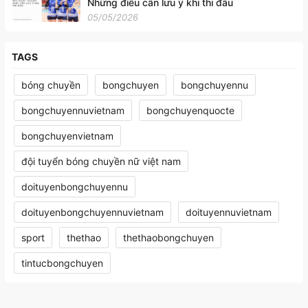
Những điều cần lưu ý khi thi đấu
05/05/2026
TAGS
bóng chuyền
bongchuyen
bongchuyennu
bongchuyennuvietnam
bongchuyenquocte
bongchuyenvietnam
đội tuyển bóng chuyền nữ việt nam
doituyenbongchuyennu
doituyenbongchuyennuvietnam
doituyennuvietnam
sport
thethao
thethaobongchuyen
tintucbongchuyen