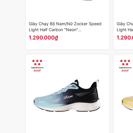
Giày Chạy Bộ Nam/Nữ Zocker Speed
Giày Ch
Light Half Carbon "Neon"
Light H
KOJI00000479 - Hàng Chính Hãng
KOJI000
1.290.000₫
1.290