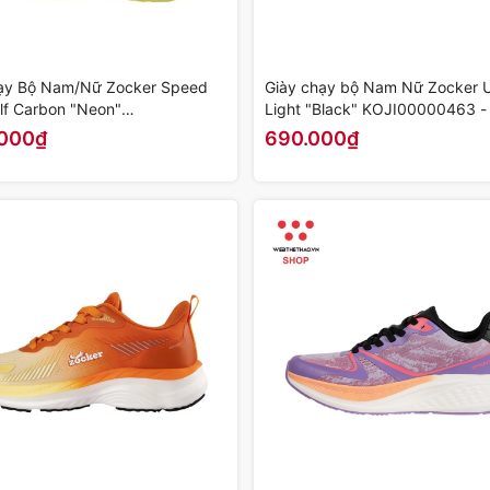
ạy Bộ Nam/Nữ Zocker Speed
Giày chạy bộ Nam Nữ Zocker U
alf Carbon "Neon"
Light "Black" KOJI00000463 -
00490 - Hàng Chính Hãng
Chính Hãng
.000₫
690.000₫