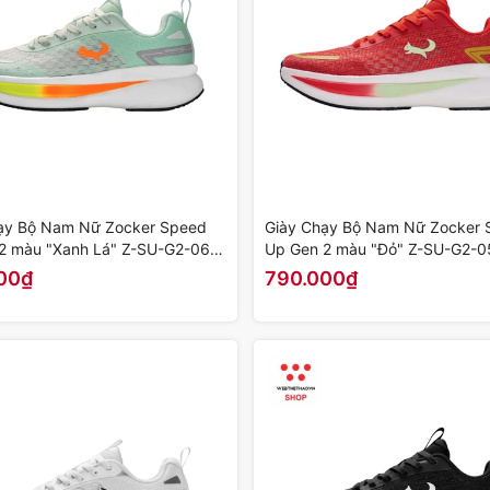
ạy Bộ Nam Nữ Zocker Speed
Giày Chạy Bộ Nam Nữ Zocker 
2 màu "Xanh Lá" Z-SU-G2-06 -
Up Gen 2 màu "Đỏ" Z-SU-G2-0
ính Hãng
Chính Hãng
00₫
790.000₫