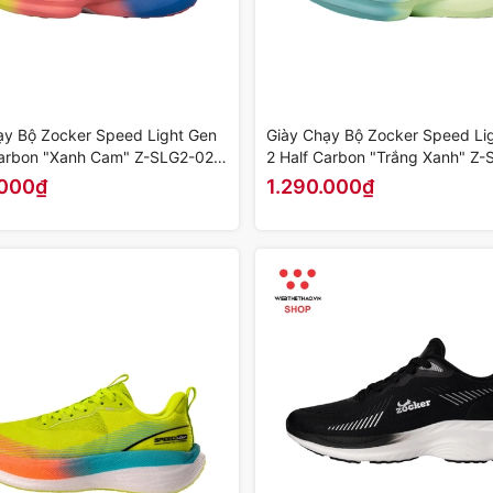
ạy Bộ Zocker Speed Light Gen
Giày Chạy Bộ Zocker Speed Li
Carbon "Xanh Cam" Z-SLG2-02 -
2 Half Carbon "Trắng Xanh" Z-
ính Hãng
- Hàng Chính Hãng
.000₫
1.290.000₫