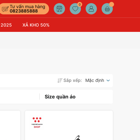
0
Tư vấn mua hàng
0823885888
 2025
XẢ KHO 50%
Sắp xếp:
Mặc định
Size quần áo