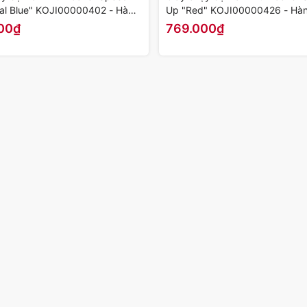
al Blue" KOJI00000402 - Hàng
Up "Red" KOJI00000426 - Hàn
ãng
Hãng
00₫
769.000₫