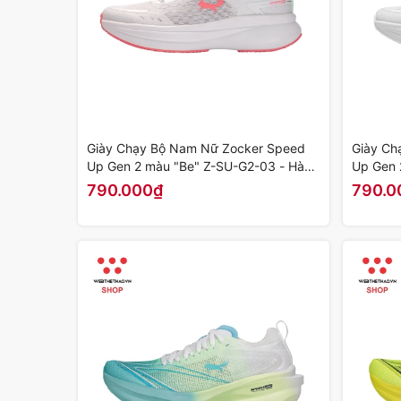
Giày Chạy Bộ Nam Nữ Zocker Speed
Giày Ch
Up Gen 2 màu "Be" Z-SU-G2-03 - Hàng
Up Gen 
Chính Hãng
Hàng Ch
790.000₫
790.0