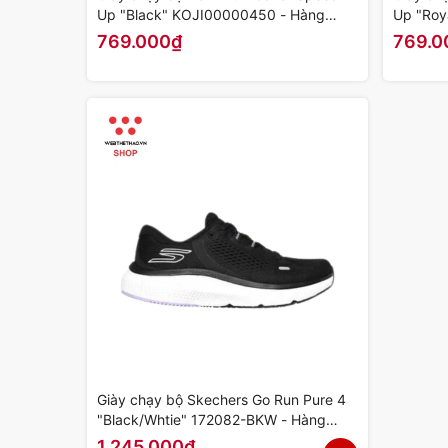
Up "Black" KOJI00000450 - Hàng
Up "Roy
Chính Hãng
Chính H
769.000₫
769.0
Giày chạy bộ Skechers Go Run Pure 4
"Black/Whtie" 172082-BKW - Hàng
Chính Hãng
1.245.000₫