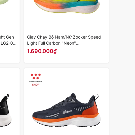
ght Gen
Giày Chạy Bộ Nam/Nữ Zocker Speed
SLG2-01
Light Full Carbon "Neon"
KOJI00000501 - Hàng Chính Hãng
1.690.000₫