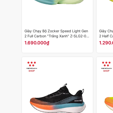
Giày Chạy Bộ Zocker Speed Light Gen
Giày Ch
2 Full Carbon "Trắng Xanh" Z-SLG2-03
2 Half 
- Hàng Chính Hãng
Hàng Ch
1.690.000₫
1.290