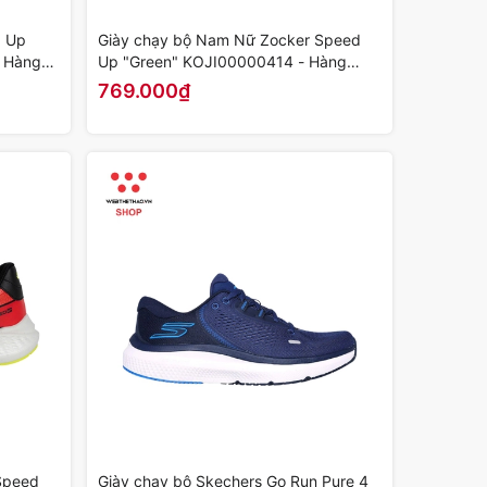
d Up
Giày chạy bộ Nam Nữ Zocker Speed
- Hàng
Up "Green" KOJI00000414 - Hàng
Chính Hãng
769.000₫
Speed
Giày chạy bộ Skechers Go Run Pure 4