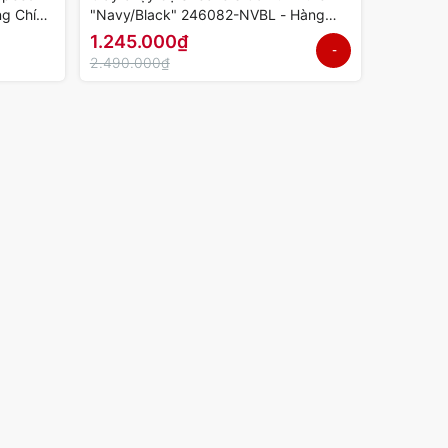
g Chính
"Navy/Black" 246082-NVBL - Hàng
Chính Hãng
1.245.000₫
-
2.490.000₫
50%