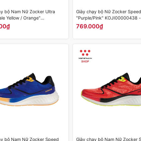
ạy bộ Nam Nữ Zocker Ultra
Giày chạy bộ Nữ Zocker Spee
ale Yellow / Orange"
"Purple/Pink" KOJI00000438 
00464 - Hàng Chính Hãng
Chính Hãng
00₫
769.000₫
ạy bộ Nam Nữ Zocker Speed
Giày chạy bộ Nam Nữ Zocker 