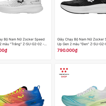
ạy Bộ Nam Nữ Zocker Speed
Giày Chạy Bộ Nam Nữ Zocker 
2 màu "Trắng" Z-SU-G2-02 -
Up Gen 2 màu "Đen" Z-SU-G2-0
ính Hãng
Hàng Chính Hãng
00₫
790.000₫