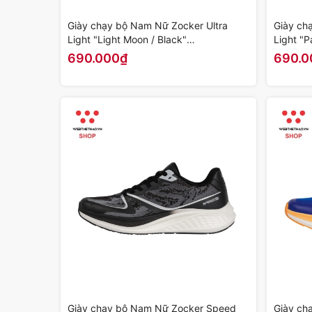
Giày chạy bộ Nam Nữ Zocker Ultra
Giày ch
Light "Light Moon / Black"
Light "P
KOJI00000462 - Hàng Chính Hãng
KOJI000
690.000₫
690.0
Giày chạy bộ Nam Nữ Zocker Speed
Giày ch