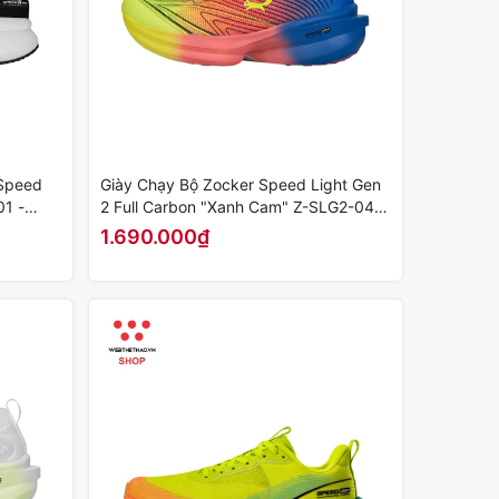
Speed
Giày Chạy Bộ Zocker Speed Light Gen
1 -
2 Full Carbon "Xanh Cam" Z-SLG2-04 -
Hàng Chính Hãng
1.690.000₫