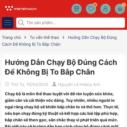
0
Trang chủ
Tư vấn thể thao
Hướng Dẫn Chạy Bộ Đúng
Cách Để Không Bị To Bắp Chân
Hướng Dẫn Chạy Bộ Đúng Cách
Để Không Bị To Bắp Chân
Thứ Tư, 16/04/2025
Nguyễn Lê Hoàng Anh
Chạy bộ là môn thể thao tuyệt vời để rèn luyện sức khỏe,
giảm cân và cải thiện vóc dáng. Tuy nhiên, nhiều người lo
ngại rằng chạy bộ sẽ khiến bắp chân to và thô hơn. Thực tế,
nếu bạn chạy đúng kỹ thuật và kết hợp các bài tập phù hợp,
bắp chân sẽ thon gọn, săn chắc thay vì phát triển quá mức.
Bài viết này sẽ hướng dẫn bạn cách chạy bộ đúng cách một