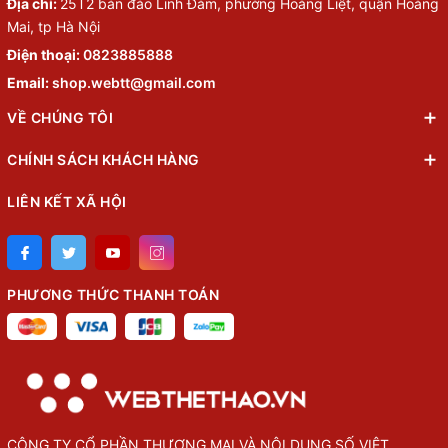
Địa chỉ:
25T2 bán đảo Linh Đàm, phường Hoàng Liệt, quận Hoàng
Mai, tp Hà Nội
Điện thoại:
0823885888
Email:
shop.webtt@gmail.com
VỀ CHÚNG TÔI
CHÍNH SÁCH KHÁCH HÀNG
LIÊN KẾT XÃ HỘI
PHƯƠNG THỨC THANH TOÁN
CÔNG TY CỔ PHẦN THƯỢNG MẠI VÀ NỘI DUNG SỐ VIỆT