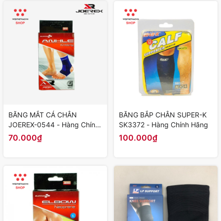
BĂNG MẮT CÁ CHÂN
BĂNG BẮP CHÂN SUPER-K
JOEREX-0544 - Hàng Chính
SK3372 - Hàng Chính Hãng
Hãng
70.000₫
100.000₫