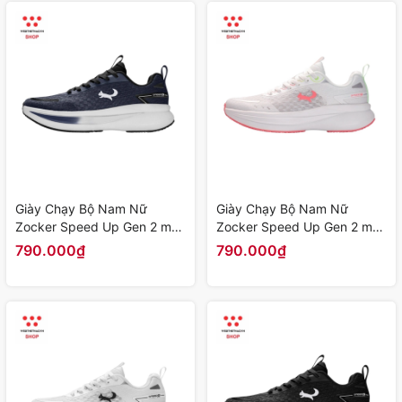
Giày Chạy Bộ Nam Nữ
Giày Chạy Bộ Nam Nữ
Zocker Speed Up Gen 2 màu
Zocker Speed Up Gen 2 màu
"Xanh Navy" Z-SU-G2-04 -
"Be" Z-SU-G2-03 - Hàng
790.000₫
790.000₫
Hàng Chính Hãng
Chính Hãng