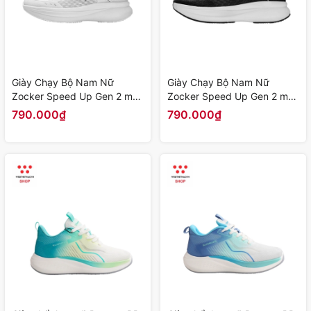
Giày Chạy Bộ Nam Nữ
Giày Chạy Bộ Nam Nữ
Zocker Speed Up Gen 2 màu
Zocker Speed Up Gen 2 màu
"Trắng" Z-SU-G2-02 - Hàng
"Đen" Z-SU-G2-01 - Hàng
790.000₫
790.000₫
Chính Hãng
Chính Hãng