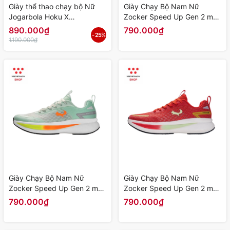
Giày thể thao chạy bộ Nữ
Giày Chạy Bộ Nam Nữ
Jogarbola Hoku X
Zocker Speed Up Gen 2 màu
"Black/Purple" JG-HOKU-05
"Hồng" Z-SU-G2-07 - Hàng
890.000₫
790.000₫
- 25%
- Hàng Chính Hãng
Chính Hãng
1.190.000₫
Giày Chạy Bộ Nam Nữ
Giày Chạy Bộ Nam Nữ
Zocker Speed Up Gen 2 màu
Zocker Speed Up Gen 2 màu
"Xanh Lá" Z-SU-G2-06 -
"Đỏ" Z-SU-G2-05 - Hàng
790.000₫
790.000₫
Hàng Chính Hãng
Chính Hãng