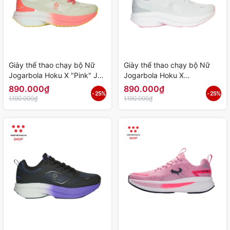
Giày thể thao chạy bộ Nữ
Giày thể thao chạy bộ Nữ
Jogarbola Hoku X "Pink" JG-
Jogarbola Hoku X
HOKU-07 - Hàng Chính
"White/Pink" JG-HOKU-06 -
890.000₫
890.000₫
- 25%
- 25%
Hãng
Hàng Chính Hãng
1.190.000₫
1.190.000₫