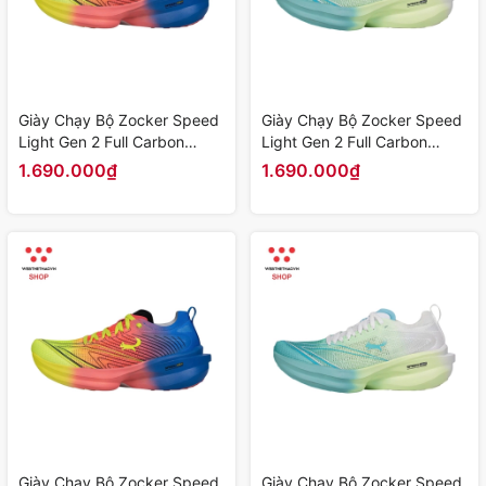
Giày Chạy Bộ Zocker Speed
Giày Chạy Bộ Zocker Speed
Light Gen 2 Full Carbon
Light Gen 2 Full Carbon
"Xanh Cam" Z-SLG2-04 -
"Trắng Xanh" Z-SLG2-03 -
1.690.000₫
1.690.000₫
Hàng Chính Hãng
Hàng Chính Hãng
Giày Chạy Bộ Zocker Speed
Giày Chạy Bộ Zocker Speed