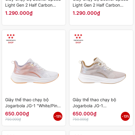
Light Gen 2 Half Carbon
Light Gen 2 Half Carbon
"Xanh Cam" Z-SLG2-02 -
"Trắng Xanh" Z-SLG2-01 -
1.290.000₫
1.290.000₫
Hàng Chính Hãng
Hàng Chính Hãng
Giày thể thao chạy bộ
Giày thể thao chạy bộ
Jogarbola JG-1 "White/Pink"
Jogarbola JG-1
JG-1-04 - Hàng Chính Hãng
"White/Yellow" JG-1-03 -
650.000₫
650.000₫
- 13%
- 13%
Hàng Chính Hãng
750.000₫
750.000₫