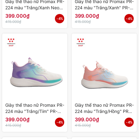
Giày thể thao nữ Promax PR-
Giày thể thao nữ Promax PR-
224 màu "Trắng/Xanh Neon"
224 màu "Trắng/Xanh" PR-
PR-224-05 - Hàng Chính
224-04 - Hàng Chính Hãng
399.000₫
399.000₫
- 4%
- 4%
Hãng
415.000₫
415.000₫
Giày thể thao nữ Promax PR-
Giày thể thao nữ Promax PR-
224 màu "Trắng/Tím" PR-
224 màu "Trắng/Hồng" PR-
224-03 - Hàng Chính Hãng
224-02 - Hàng Chính Hãng
399.000₫
399.000₫
- 4%
- 4%
415.000₫
415.000₫