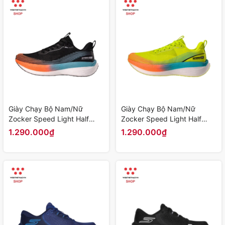
Giày Chạy Bộ Nam/Nữ
Giày Chạy Bộ Nam/Nữ
Zocker Speed Light Half
Zocker Speed Light Half
Carbon "Neon"
Carbon "Neon"
1.290.000₫
1.290.000₫
KOJI00000479 - Hàng
KOJI00000490 - Hàng
Chính Hãng
Chính Hãng