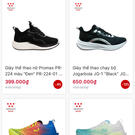
Giày thể thao nữ Promax PR-
Giày thể thao chạy bộ
224 màu "Đen" PR-224-01 -
Jogarbola JG-1 "Black" JG-
Hàng Chính Hãng
1-05 - Hàng Chính Hãng
399.000₫
650.000₫
- 4%
- 13%
415.000₫
750.000₫