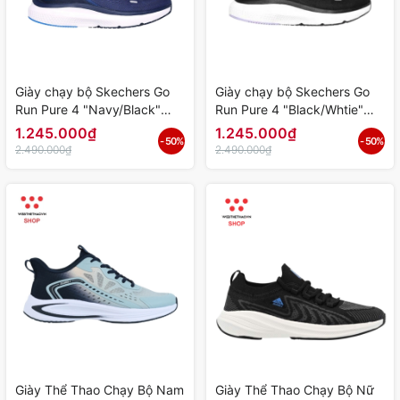
Giày chạy bộ Skechers Go
Giày chạy bộ Skechers Go
Run Pure 4 "Navy/Black"
Run Pure 4 "Black/Whtie"
246082-NVBL - Hàng Chính
172082-BKW - Hàng Chính
1.245.000₫
1.245.000₫
- 50%
- 50%
Hãng
Hãng
2.490.000₫
2.490.000₫
Giày Thể Thao Chạy Bộ Nam
Giày Thể Thao Chạy Bộ Nữ