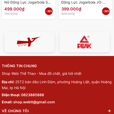
Nữ Động Lực Jogarbola S24
Động Lực Jogarbola JG-
"Light Blue" JG-23097-02 -
2231 "Đen" JG-2231D -
499.000₫
399.000₫
- 36%
- 38%
Hàng Chính Hãng
Hàng Chính Hãng
785.000₫
645.000₫
THÔNG TIN CHUNG
Shop Web Thể Thao - Mua đồ chất, giá hời nhất
Địa chỉ:
25T2 bán đảo Linh Đàm, phường Hoàng Liệt, quận Hoàng
Mai, tp Hà Nội
Điện thoại:
0823885888
Email:
shop.webtt@gmail.com
VỀ CHÚNG TÔI