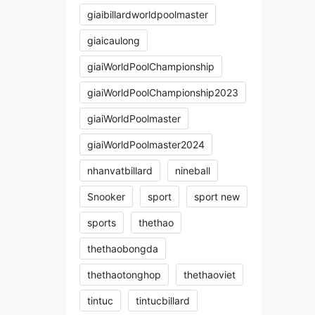
giaibillardworldpoolmaster
giaicaulong
giaiWorldPoolChampionship
giaiWorldPoolChampionship2023
giaiWorldPoolmaster
giaiWorldPoolmaster2024
nhanvatbillard
nineball
Snooker
sport
sport new
sports
thethao
thethaobongda
thethaotonghop
thethaoviet
tintuc
tintucbillard