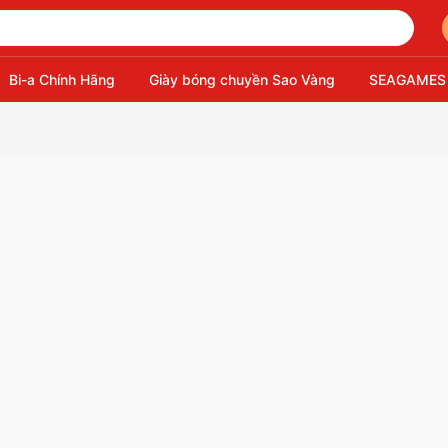
Bi-a Chính Hãng
Giày bóng chuyền Sao Vàng
SEAGAMES