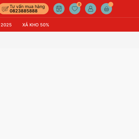
0
Tư vấn mua hàng
0823885888
 2025
XẢ KHO 50%