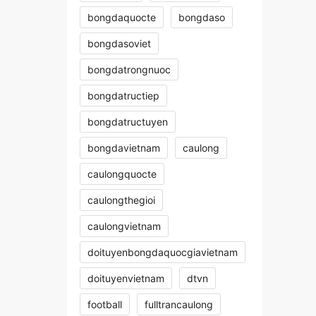
bongdaquocte
bongdaso
bongdasoviet
bongdatrongnuoc
bongdatructiep
bongdatructuyen
bongdavietnam
caulong
caulongquocte
caulongthegioi
caulongvietnam
doituyenbongdaquocgiavietnam
doituyenvietnam
dtvn
football
fulltrancaulong