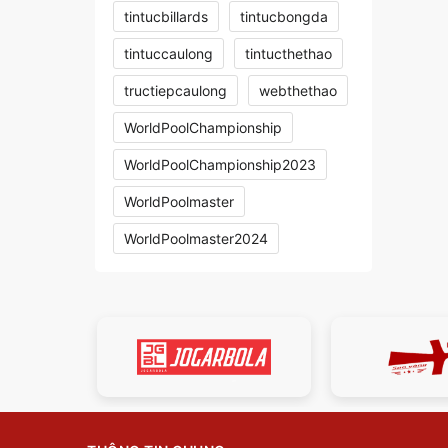
tintucbillards
tintucbongda
tintuccaulong
tintucthethao
tructiepcaulong
webthethao
WorldPoolChampionship
WorldPoolChampionship2023
WorldPoolmaster
WorldPoolmaster2024