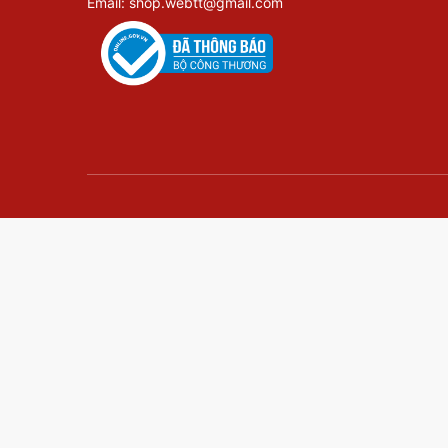
Email: shop.webtt@gmail.com