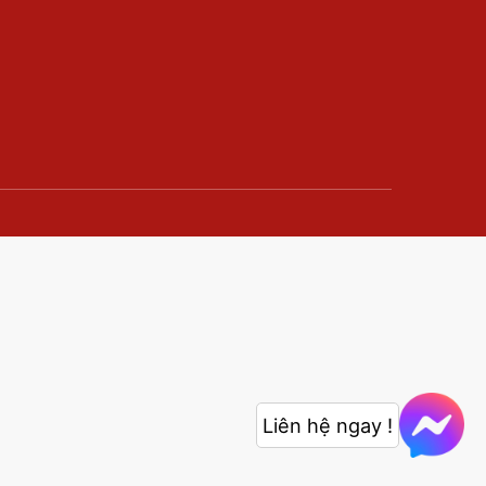
Liên hệ ngay !