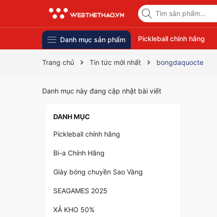
Pickleball chính hãng
Danh mục sản phẩm
Trang chủ
Tin tức mới nhất
bongdaquocte
Danh mục này đang cập nhật bài viết
DANH MỤC
Pickleball chính hãng
Bi-a Chính Hãng
Giày bóng chuyền Sao Vàng
SEAGAMES 2025
XẢ KHO 50%