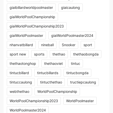
giaibillardworldpoolmaster
giaicaulong
giaiWorldPoolChampionship
giaiWorldPoolChampionship2023
giaiWorldPoolmaster
giaiWorldPoolmaster2024
nhanvatbillard
nineball
Snooker
sport
sport new
sports
thethao
thethaobongda
thethaotonghop
thethaoviet
tintuc
tintucbillard
tintucbillards
tintucbongda
tintuccaulong
tintucthethao
tructiepcaulong
webthethao
WorldPoolChampionship
WorldPoolChampionship2023
WorldPoolmaster
WorldPoolmaster2024