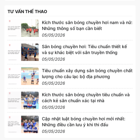
TƯ VẤN THỂ THAO
Kích thước sân bóng chuyền hơi nam và nữ:
Những thông số bạn cần biết
05/05/2026
Sân bóng chuyền hơi: Tiêu chuẩn thiết kế
và sự khác biệt với sân truyền thống
05/05/2026
Tiêu chuẩn xây dựng sân bóng chuyền chất
lượng cho câu lạc bộ địa phương
05/05/2026
Kích thước sân bóng chuyền tiêu chuẩn và
cách kẻ sân chuẩn xác tại nhà
05/05/2026
Cập nhật luật bóng chuyền hơi mới nhất:
Những điều cần lưu ý khi thi đấu
05/05/2026