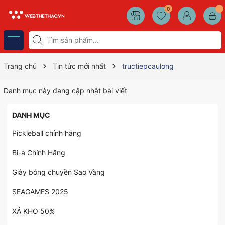
0
Trang chủ
Tin tức mới nhất
tructiepcaulong
Danh mục này đang cập nhật bài viết
DANH MỤC
Pickleball chính hãng
Bi-a Chính Hãng
Giày bóng chuyền Sao Vàng
SEAGAMES 2025
XẢ KHO 50%