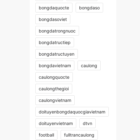
bongdaquocte
bongdaso
bongdasoviet
bongdatrongnuoc
bongdatructiep
bongdatructuyen
bongdavietnam
caulong
caulongquocte
caulongthegioi
caulongvietnam
doituyenbongdaquocgiavietnam
doituyenvietnam
dtvn
football
fulltrancaulong