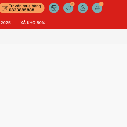
0
Tư vấn mua hàng
0823885888
 2025
XẢ KHO 50%