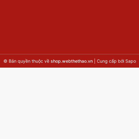
© Bản quyền thuộc về
shop.webthethao.vn
|
Cung cấp bởi
Sapo