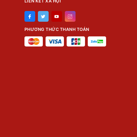
LIÊN KẾT XÃ HỘI
PHƯƠNG THỨC THANH TOÁN