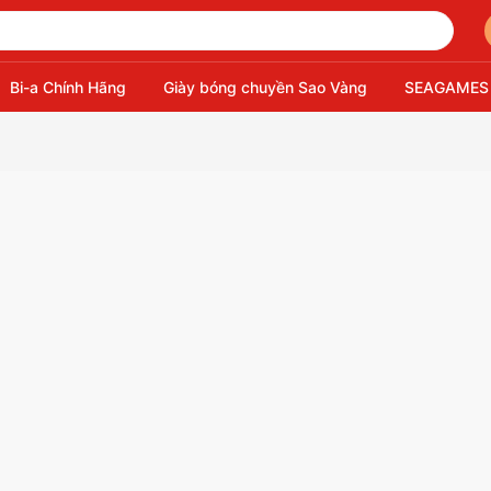
Bi-a Chính Hãng
Giày bóng chuyền Sao Vàng
SEAGAMES