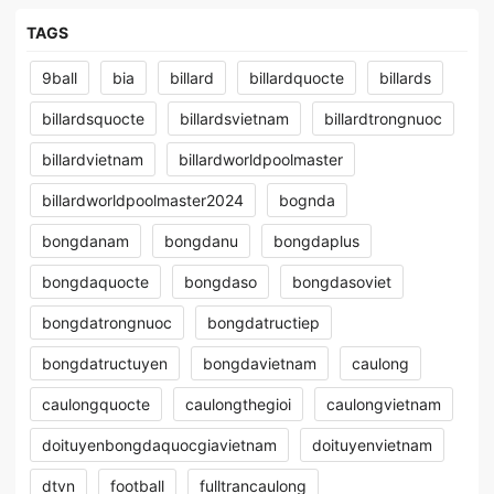
TAGS
9ball
bia
billard
billardquocte
billards
billardsquocte
billardsvietnam
billardtrongnuoc
billardvietnam
billardworldpoolmaster
billardworldpoolmaster2024
bognda
bongdanam
bongdanu
bongdaplus
bongdaquocte
bongdaso
bongdasoviet
bongdatrongnuoc
bongdatructiep
bongdatructuyen
bongdavietnam
caulong
caulongquocte
caulongthegioi
caulongvietnam
doituyenbongdaquocgiavietnam
doituyenvietnam
dtvn
football
fulltrancaulong