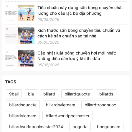
Tiêu chuẩn xây dựng sân bóng chuyền chất
lượng cho câu lạc bộ địa phương
05/05/2026
Kích thước sân bóng chuyền tiêu chuẩn và
cách kẻ sân chuẩn xác tại nhà
05/05/2026
Cập nhật luật bóng chuyền hơi mới nhất:
Những điều cần lưu ý khi thi đấu
05/05/2026
TAGS
9ball
bia
billard
billardquocte
billards
billardsquocte
billardsvietnam
billardtrongnuoc
billardvietnam
billardworldpoolmaster
billardworldpoolmaster2024
bognda
bongdanam