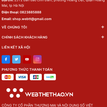
Mai, tp Hà Nội
Điện thoại:
0823885888
Email:
shop.webtt@gmail.com
VỀ CHÚNG TÔI
CHÍNH SÁCH KHÁCH HÀNG
LIÊN KẾT XÃ HỘI
PHƯƠNG THỨC THANH TOÁN
CÔNG TY CỔ PHẦN THƯỢNG MẠI VÀ NỘI DUNG SỐ VIỆT