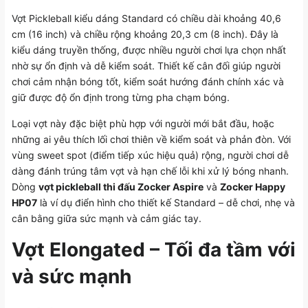
Vợt Pickleball kiểu dáng Standard có chiều dài khoảng 40,6
cm (16 inch) và chiều rộng khoảng 20,3 cm (8 inch). Đây là
kiểu dáng truyền thống, được nhiều người chơi lựa chọn nhất
nhờ sự ổn định và dễ kiểm soát. Thiết kế cân đối giúp người
chơi cảm nhận bóng tốt, kiểm soát hướng đánh chính xác và
giữ được độ ổn định trong từng pha chạm bóng.
Loại vợt này đặc biệt phù hợp với người mới bắt đầu, hoặc
những ai yêu thích lối chơi thiên về kiểm soát và phản đòn. Với
vùng sweet spot (điểm tiếp xúc hiệu quả) rộng, người chơi dễ
dàng đánh trúng tâm vợt và hạn chế lỗi khi xử lý bóng nhanh.
Dòng
vợt pickleball thi đấu Zocker Aspire
và
Zocker Happy
HP07
là ví dụ điển hình cho thiết kế Standard – dễ chơi, nhẹ và
cân bằng giữa sức mạnh và cảm giác tay.
Vợt Elongated – Tối đa tầm với
và sức mạnh