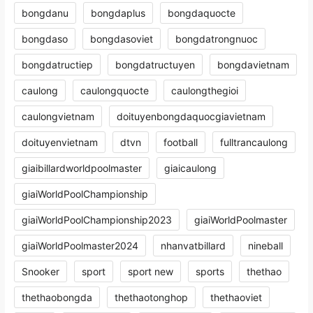
bongdanu
bongdaplus
bongdaquocte
bongdaso
bongdasoviet
bongdatrongnuoc
bongdatructiep
bongdatructuyen
bongdavietnam
caulong
caulongquocte
caulongthegioi
caulongvietnam
doituyenbongdaquocgiavietnam
doituyenvietnam
dtvn
football
fulltrancaulong
giaibillardworldpoolmaster
giaicaulong
giaiWorldPoolChampionship
giaiWorldPoolChampionship2023
giaiWorldPoolmaster
giaiWorldPoolmaster2024
nhanvatbillard
nineball
Snooker
sport
sport new
sports
thethao
thethaobongda
thethaotonghop
thethaoviet