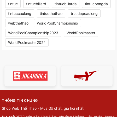
tintuc
tintucbillard
tintucbillards
tintucbongda
tintuccaulong
tintucthethao
tructiepcaulong
webthethao
WorldPoolChampionship
WorldPoolChampionship2023
WorldPoolmaster
WorldPoolmaster2024
THÔNG TIN CHUNG
Shop Web Thể Thao - Mua đồ chất, giá hời nhất
Địa chỉ:
25T2 bán đảo Linh Đàm, phường Hoàng Liệt, quận Hoàng