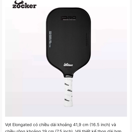
Vợt Elongated có chiều dài khoảng 41,9 cm (16.5 inch) và
chiều rộng khoảng 19 cm (7.5 inch). Với thiết kế thon dài hơn,