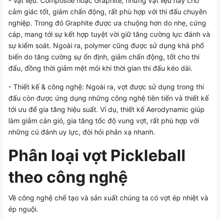
- Vật liệu: Compostie hoặc Graphite, những vật liệu này cho
cảm giác tốt, giảm chấn động, rất phù hợp với thi đấu chuyên
nghiệp. Trong đó Graphite được ưa chuộng hơn do nhẹ, cứng
cáp, mang tới sự kết hợp tuyệt vời giữ tăng cường lực đánh và
sự kiểm soát. Ngoài ra, polymer cũng được sử dụng khá phổ
biến do tăng cường sự ổn định, giảm chấn động, tốt cho thi
đấu, đồng thời giảm mệt mỏi khi thời gian thi đấu kéo dài.
- Thiết kế & công nghệ: Ngoài ra, vợt được sử dụng trong thi
đấu còn được ứng dụng những công nghệ tiên tiến và thiết kế
tới ưu để gia tăng hiệu suất. Ví dụ, thiết kế Aerodynamic giúp
làm giảm cản gió, gia tăng tốc độ vung vợt, rất phù hợp với
những cú đánh uy lực, đòi hỏi phản xạ nhanh.
Phân loại vợt Pickleball
theo công nghệ
Về công nghệ chế tạo và sản xuất chúng ta có vợt ép nhiệt và
ép nguội.