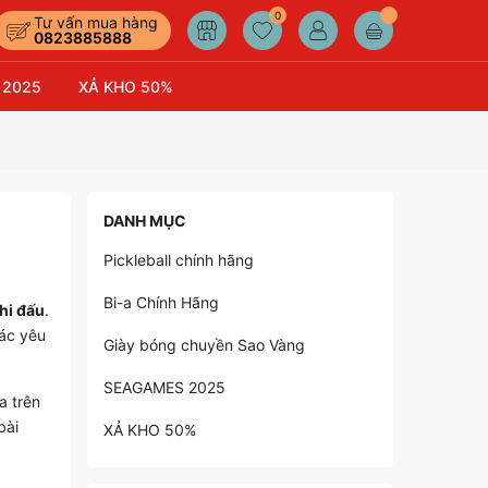
0
Tư vấn mua hàng
0823885888
 2025
XẢ KHO 50%
DANH MỤC
Pickleball chính hãng
Bi-a Chính Hãng
hi đấu
.
các yêu
Giày bóng chuyền Sao Vàng
SEAGAMES 2025
a trên
bài
XẢ KHO 50%