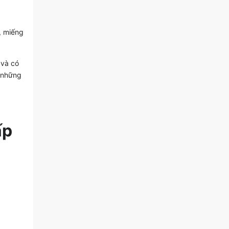
, miếng
 và có
à những
ấp