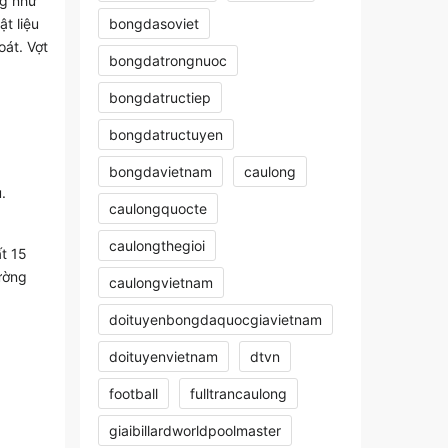
ng như
bongdasoviet
t liệu
oát. Vợt
bongdatrongnuoc
bongdatructiep
bongdatructuyen
bongdavietnam
caulong
.
caulongquocte
caulongthegioi
ất 15
ường
caulongvietnam
doituyenbongdaquocgiavietnam
doituyenvietnam
dtvn
football
fulltrancaulong
giaibillardworldpoolmaster