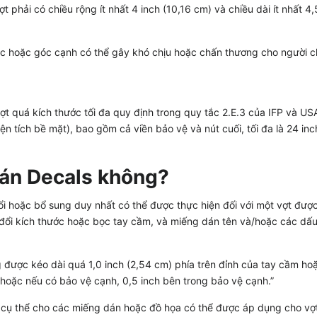
phải có chiều rộng ít nhất 4 inch (10,16 cm) và chiều dài ít nhất 4,
c hoặc góc cạnh có thể gây khó chịu hoặc chấn thương cho người c
t quá kích thước tối đa quy định trong quy tắc 2.E.3 của IFP và US
n tích bề mặt), bao gồm cả viền bảo vệ và nút cuối, tối đa là 24 inc
án Decals không?
i hoặc bổ sung duy nhất có thể được thực hiện đối với một vợt đượ
 đổi kích thước hoặc bọc tay cầm, và miếng dán tên và/hoặc các dấu
 được kéo dài quá 1,0 inch (2,54 cm) phía trên đỉnh của tay cầm ho
 hoặc nếu có bảo vệ cạnh, 0,5 inch bên trong bảo vệ cạnh.”
cụ thể cho các miếng dán hoặc đồ họa có thể được áp dụng cho vợt