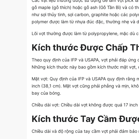
Các vật liệu thường được sử dụng để làm vợt pick là
gỗ maple (gỗ thích) hoặc gỗ ash (Gỗ Tần Bì) và có th
như sợi thủy tinh, sợi carbon, graphite hoặc các po
polymer được làm từ nhựa đúc đặc, thường nhẹ và d
Lõi vợt thường được làm từ polypropylene, mặc dù
Kích thước Được Chấp T
Theo quy định của IFP và USAPA, vợt phải đáp ứng c
Những kích thước này bao gồm kích thước mặt vợt, c
Mặt vợt: Quy định của IFP và USAPA quy định rằng mặt
inch (38,1 cm). Mặt vợt cũng phải phẳng và mịn, k
bay của bóng.
Chiều dài vợt: Chiều dài vợt không được quá 17 inch
Kích thước Tay Cầm Đượ
Chiều dài và độ rộng của tay cầm vợt phải đảm bảo 