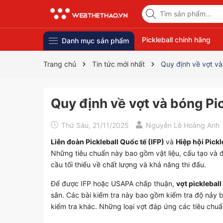
Pickleball chính hãng
Danh mục sản phẩm
Trang chủ
Tin tức mới nhất
Quy định về vợt và
Quy định về vợt và bóng Pi
Thứ Sáu, 21/11/2025
Nguyễn Lê Hoàng Anh
Liên đoàn Pickleball Quốc tế (IFP)
và
Hiệp hội Pick
Những tiêu chuẩn này bao gồm vật liệu, cấu tạo và đ
cầu tối thiểu về chất lượng và khả năng thi đấu.
Để được IFP hoặc USAPA chấp thuận,
vợt pickleball
sân. Các bài kiểm tra này bao gồm kiểm tra độ nảy b
kiểm tra khác. Những loại vợt đáp ứng các tiêu chu