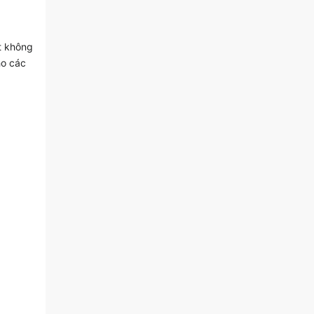
t không
ho các