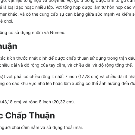
 gỗ, vật liệu tổng hợp và polymer. Vợt gỗ thường được làm từ gỗ cứ
ể là loại đặc hoặc nhiều lớp. Vợt tổng hợp được làm từ hỗn hợp các vậ
lymer khác, và có thể cung cấp sự cân bằng giữa sức mạnh và kiểm s
ễ chơi.
 cũng có sử dụng nhôm và Nomex.
huận
ác kích thước nhất định để được chấp thuận sử dụng trong trận đấu
hiều dài và độ rộng của tay cầm, và chiều dài và độ rộng tổng thể.
 vợt phải có chiều rộng ít nhất 7 inch (17,78 cm) và chiều dài ít nh
hông có các khu vực nhô lên hoặc lõm xuống có thể ảnh hưởng đến đ
 (43,18 cm) và rộng 8 inch (20,32 cm).
c Chấp Thuận
người chơi cầm nắm và sử dụng thoải mái.