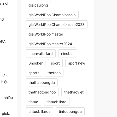
5 inch
giaicaulong
giaiWorldPoolChampionship
hơi.
giaiWorldPoolChampionship2023
giaiWorldPoolmaster
APA.
giaiWorldPoolmaster2024
h
nhanvatbillard
nineball
Snooker
sport
sport new
sports
thethao
c sản
 hiệu
thethaobongda
thethaotonghop
thethaoviet
ặc nhiều
tintuc
tintucbillard
tintucbillards
tintucbongda
 pick.