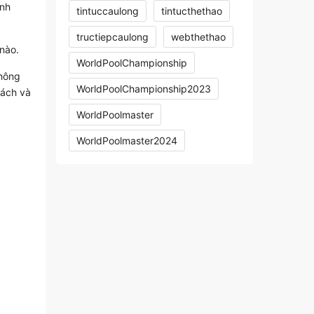
ảnh
tintuccaulong
tintucthethao
tructiepcaulong
webthethao
nào.
WorldPoolChampionship
không
WorldPoolChampionship2023
cách và
WorldPoolmaster
WorldPoolmaster2024