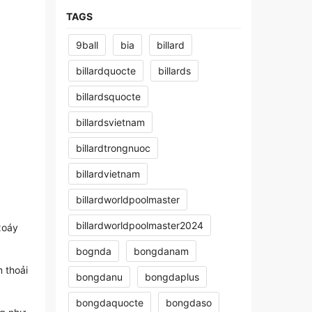
TAGS
9ball
bia
billard
billardquocte
billards
billardsquocte
billardsvietnam
billardtrongnuoc
billardvietnam
billardworldpoolmaster
billardworldpoolmaster2024
xoáy
bognda
bongdanam
 thoải
bongdanu
bongdaplus
bongdaquocte
bongdaso