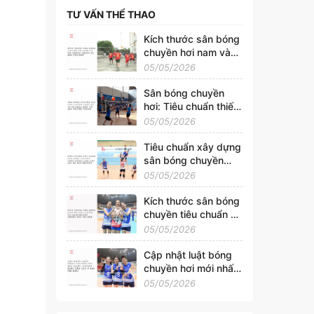
TƯ VẤN THỂ THAO
Kích thước sân bóng
chuyền hơi nam và
nữ: Những thông số
05/05/2026
bạn cần biết
Sân bóng chuyền
hơi: Tiêu chuẩn thiết
kế và sự khác biệt
05/05/2026
với sân truyền thống
Tiêu chuẩn xây dựng
sân bóng chuyền
chất lượng cho câu
05/05/2026
lạc bộ địa phương
Kích thước sân bóng
chuyền tiêu chuẩn và
cách kẻ sân chuẩn
05/05/2026
xác tại nhà
Cập nhật luật bóng
chuyền hơi mới nhất:
Những điều cần lưu ý
05/05/2026
khi thi đấu