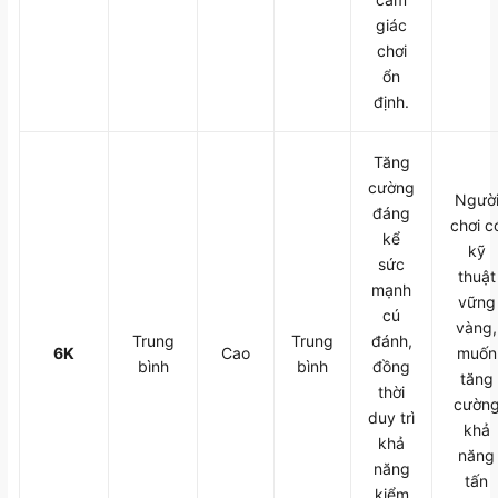
giác
chơi
ổn
định.
Tăng
cường
Ngườ
đáng
chơi c
kể
kỹ
sức
thuật
mạnh
vững
cú
vàng,
Trung
Trung
đánh,
6K
Cao
muốn
bình
bình
đồng
tăng
thời
cườn
duy trì
khả
khả
năng
năng
tấn
kiểm