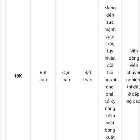
Mang
đến
sức
mạnh
vượt
trội,
tuy
Vận
nhiên
động
đòi
viên
Rất
Cực
Rất
hỏi
chuyê
18K
cao
cao
thấp
người
nghiệp
chơi
thi đấ
phải
ở cấp
có kỹ
độ cao
năng
kiểm
soát
bóng
xuất