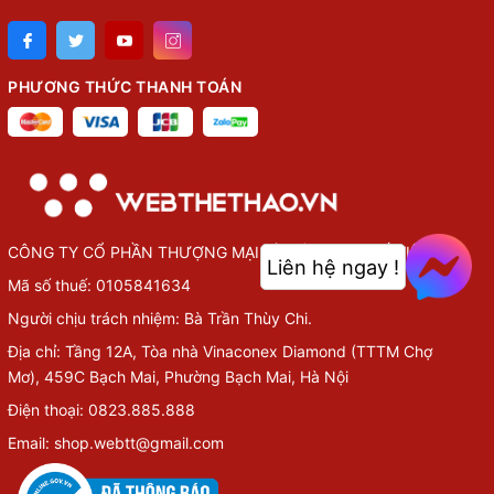
PHƯƠNG THỨC THANH TOÁN
CÔNG TY CỔ PHẦN THƯỢNG MẠI VÀ NỘI DUNG SỐ VIỆT
Liên hệ ngay !
Mã số thuế: 0105841634
Người chịu trách nhiệm: Bà Trần Thùy Chi.
Địa chỉ: Tầng 12A, Tòa nhà Vinaconex Diamond (TTTM Chợ
Mơ), 459C Bạch Mai, Phường Bạch Mai, Hà Nội
Điện thoại: 0823.885.888
Email: shop.webtt@gmail.com