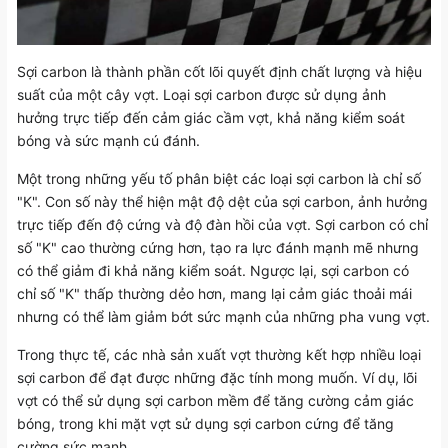
Sợi carbon là thành phần cốt lõi quyết định chất lượng và hiệu
suất của một cây vợt. Loại sợi carbon được sử dụng ảnh
hưởng trực tiếp đến cảm giác cầm vợt, khả năng kiểm soát
bóng và sức mạnh cú đánh.
Một trong những yếu tố phân biệt các loại sợi carbon là chỉ số
"K". Con số này thể hiện mật độ dệt của sợi carbon, ảnh hưởng
trực tiếp đến độ cứng và độ đàn hồi của vợt. Sợi carbon có chỉ
số "K" cao thường cứng hơn, tạo ra lực đánh mạnh mẽ nhưng
có thể giảm đi khả năng kiểm soát. Ngược lại, sợi carbon có
chỉ số "K" thấp thường dẻo hơn, mang lại cảm giác thoải mái
nhưng có thể làm giảm bớt sức mạnh của những pha vung vợt.
Trong thực tế, các nhà sản xuất vợt thường kết hợp nhiều loại
sợi carbon để đạt được những đặc tính mong muốn. Ví dụ, lõi
vợt có thể sử dụng sợi carbon mềm để tăng cường cảm giác
bóng, trong khi mặt vợt sử dụng sợi carbon cứng để tăng
cường sức mạnh.