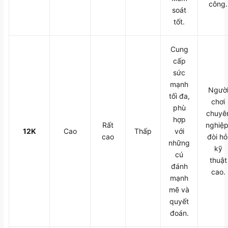
công.
soát
tốt.
Cung
cấp
sức
mạnh
Ngườ
tối đa,
chơi
phù
chuyê
hợp
Rất
nghiệp
12K
Cao
Thấp
với
cao
đòi hỏ
những
kỹ
cú
thuật
đánh
cao.
mạnh
mẽ và
quyết
đoán.