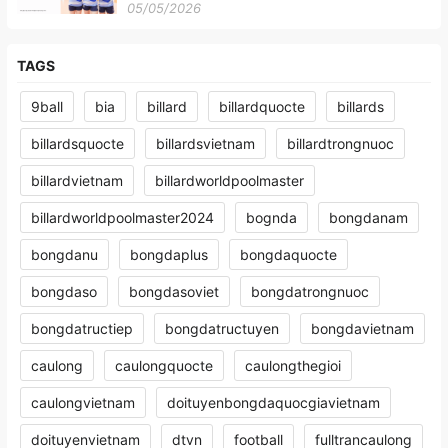
05/05/2026
TAGS
9ball
bia
billard
billardquocte
billards
billardsquocte
billardsvietnam
billardtrongnuoc
billardvietnam
billardworldpoolmaster
billardworldpoolmaster2024
bognda
bongdanam
bongdanu
bongdaplus
bongdaquocte
bongdaso
bongdasoviet
bongdatrongnuoc
bongdatructiep
bongdatructuyen
bongdavietnam
caulong
caulongquocte
caulongthegioi
caulongvietnam
doituyenbongdaquocgiavietnam
doituyenvietnam
dtvn
football
fulltrancaulong