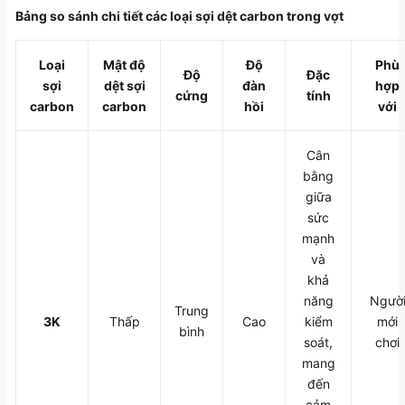
Bảng so sánh chi tiết các loại sợi dệt carbon trong vợt
Loại
Mật độ
Độ
Phù
Độ
Đặc
sợi
dệt sợi
đàn
hợp
cứng
tính
carbon
carbon
hồi
với
Cân
bằng
giữa
sức
mạnh
và
khả
năng
Ngườ
Trung
3K
Thấp
Cao
kiểm
mới
bình
soát,
chơi
mang
đến
cảm