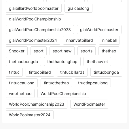
giaibillardworldpoolmaster
giaicaulong
giaiWorldPoolChampionship
giaiWorldPoolChampionship2023
giaiWorldPoolmaster
giaiWorldPoolmaster2024
nhanvatbillard
nineball
Snooker
sport
sport new
sports
thethao
thethaobongda
thethaotonghop
thethaoviet
tintuc
tintucbillard
tintucbillards
tintucbongda
tintuccaulong
tintucthethao
tructiepcaulong
webthethao
WorldPoolChampionship
WorldPoolChampionship2023
WorldPoolmaster
WorldPoolmaster2024