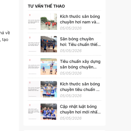
TƯ VẤN THỂ THAO
Kích thước sân bóng
chuyền hơi nam và
nữ: Những thông số
05/05/2026
há về
bạn cần biết
Sân bóng chuyền
, tạo
hơi: Tiêu chuẩn thiết
kế và sự khác biệt
05/05/2026
với sân truyền thống
Tiêu chuẩn xây dựng
sân bóng chuyền
chất lượng cho câu
05/05/2026
lạc bộ địa phương
Kích thước sân bóng
chuyền tiêu chuẩn và
cách kẻ sân chuẩn
05/05/2026
xác tại nhà
Cập nhật luật bóng
chuyền hơi mới nhất:
Những điều cần lưu ý
05/05/2026
khi thi đấu