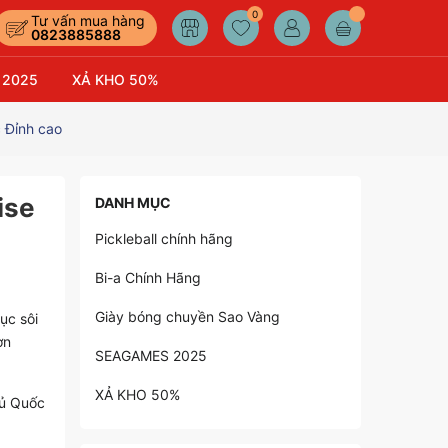
0
Tư vấn mua hàng
0823885888
 2025
XẢ KHO 50%
 Đỉnh cao
ise
DANH MỤC
Pickleball chính hãng
Bi-a Chính Hãng
Giày bóng chuyền Sao Vàng
ục sôi
ơn
SEAGAMES 2025
XẢ KHO 50%
hủ Quốc