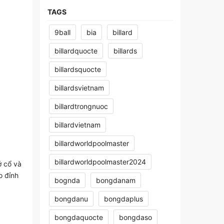
TAGS
9ball
bia
billard
billardquocte
billards
billardsquocte
billardsvietnam
billardtrongnuoc
billardvietnam
billardworldpoolmaster
billardworldpoolmaster2024
ở cổ và
o đỉnh
bognda
bongdanam
bongdanu
bongdaplus
bongdaquocte
bongdaso