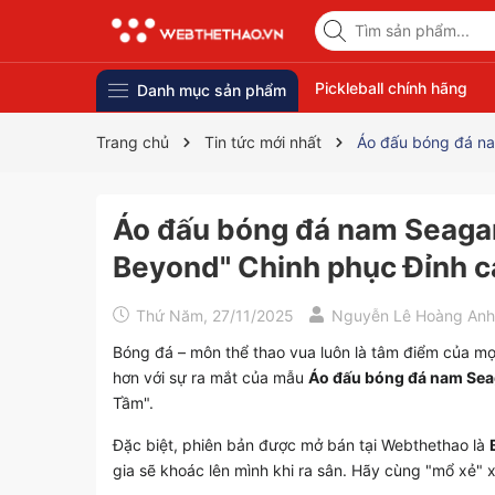
Pickleball chính hãng
Danh mục sản phẩm
Trang chủ
Tin tức mới nhất
Áo đấu bóng đá na
Áo đấu bóng đá nam Seagam
Beyond" Chinh phục Đỉnh c
Thứ Năm, 27/11/2025
Nguyễn Lê Hoàng Anh
Bóng đá – môn thể thao vua luôn là tâm điểm của mọi
hơn với sự ra mắt của mẫu
Áo đấu bóng đá nam Se
Tầm".
Đặc biệt, phiên bản được mở bán tại Webthethao là
gia sẽ khoác lên mình khi ra sân. Hãy cùng "mổ xẻ" 