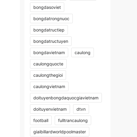
bongdasoviet
bongdatrongnuoc
bongdatructiep
bongdatructuyen
bongdavietnam
caulong
caulongquocte
caulongthegioi
caulongvietnam
doituyenbongdaquocgiavietnam
doituyenvietnam
dtvn
football
fulltrancaulong
giaibillardworldpoolmaster