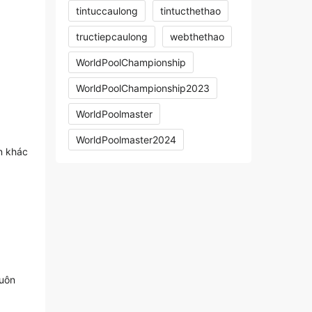
tintuccaulong
tintucthethao
tructiepcaulong
webthethao
WorldPoolChampionship
WorldPoolChampionship2023
WorldPoolmaster
WorldPoolmaster2024
n khác
luôn