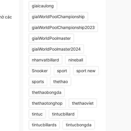
giaicaulong
giaiWorldPoolChampionship
nhờ các
giaiWorldPoolChampionship2023
giaiWorldPoolmaster
giaiWorldPoolmaster2024
nhanvatbillard
nineball
Snooker
sport
sport new
sports
thethao
thethaobongda
thethaotonghop
thethaoviet
tintuc
tintucbillard
tintucbillards
tintucbongda