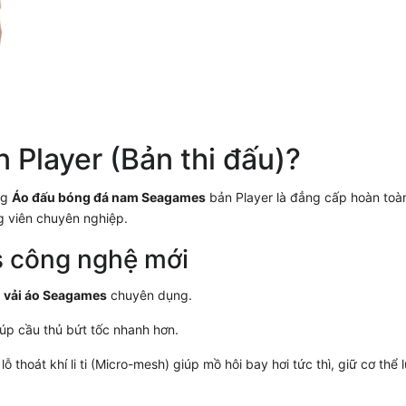
n Player (Bản thi đấu)?
ng
Áo đấu bóng đá nam Seagames
bản Player là đẳng cấp hoàn toà
g viên chuyên nghiệp.
s công nghệ mới
u vải áo Seagames
chuyên dụng.
iúp cầu thủ bứt tốc nhanh hơn.
 thoát khí li ti (Micro-mesh) giúp mồ hôi bay hơi tức thì, giữ cơ thể 