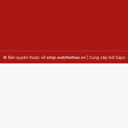
© Bản quyền thuộc về
shop.webthethao.vn
|
Cung cấp bởi
Sapo