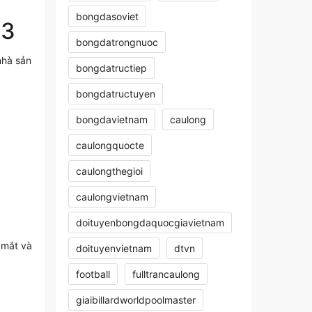
bongdasoviet
33
bongdatrongnuoc
nhà sản
bongdatructiep
bongdatructuyen
bongdavietnam
caulong
caulongquocte
caulongthegioi
caulongvietnam
doituyenbongdaquocgiavietnam
 mắt và
doituyenvietnam
dtvn
football
fulltrancaulong
giaibillardworldpoolmaster