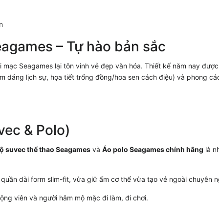
eagames – Tự hào bản sắc
ai mạc Seagames lại tôn vinh vẻ đẹp văn hóa. Thiết kế năm nay đượ
hom dáng lịch sự, họa tiết trống đồng/hoa sen cách điệu) và phong cá
vec & Polo)
ộ suvec thể thao Seagames
và
Áo polo Seagames chính hãng
là n
quần dài form slim-fit, vừa giữ ấm cơ thể vừa tạo vẻ ngoài chuyên n
ng viên và người hâm mộ mặc đi làm, đi chơi.