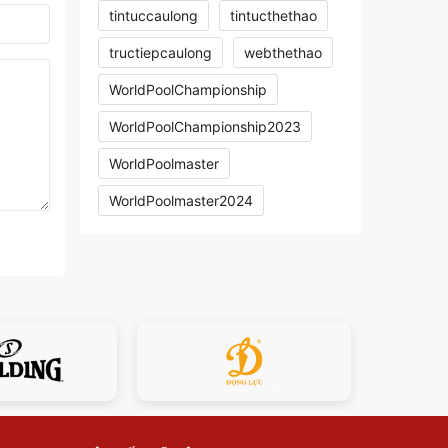
tintuccaulong
tintucthethao
tructiepcaulong
webthethao
WorldPoolChampionship
WorldPoolChampionship2023
WorldPoolmaster
WorldPoolmaster2024