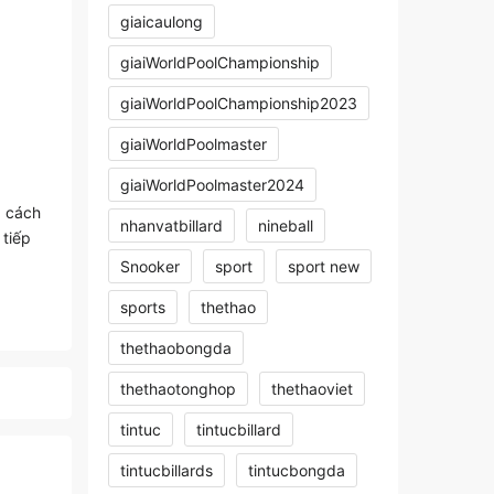
giaicaulong
giaiWorldPoolChampionship
giaiWorldPoolChampionship2023
giaiWorldPoolmaster
giaiWorldPoolmaster2024
à cách
nhanvatbillard
nineball
 tiếp
Snooker
sport
sport new
sports
thethao
thethaobongda
thethaotonghop
thethaoviet
tintuc
tintucbillard
tintucbillards
tintucbongda