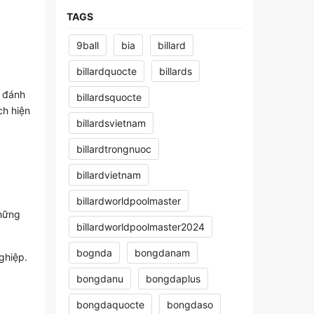
TAGS
9ball
bia
billard
billardquocte
billards
c đánh
billardsquocte
ch hiện
billardsvietnam
billardtrongnuoc
billardvietnam
billardworldpoolmaster
hững
billardworldpoolmaster2024
bognda
bongdanam
ghiệp.
bongdanu
bongdaplus
bongdaquocte
bongdaso