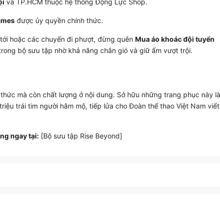
ội
và TP.HCM thuộc hệ thống Động Lực Shop.
games
được ủy quyền chính thức.
tới hoặc các chuyến đi phượt, đừng quên
Mua áo khoác đội tuyển
trong bộ sưu tập nhờ khả năng chắn gió và giữ ấm vượt trội.
 thức mà còn chất lượng ở nội dung. Sở hữu những trang phục này l
riệu trái tim người hâm mộ, tiếp lửa cho Đoàn thể thao Việt Nam viết
ng ngay tại:
[Bộ sưu tập Rise Beyond]