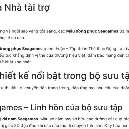
 Nhà tài trợ
ng và ngôi sao vàng tỏa sáng, các
Mẫu đồng phục Seagames 33
m
hục đỉnh cao.
ợ trang phục Seagames
quen thuộc – Tập đoàn Thể thao Động Lực (v
iếp tục khẳng định vị thế của thương hiệu Việt, đảm bảo mang đến c
tế khắt khe nhất.
iết kế nổi bật trong bộ sưu t
 thi đấu, di chuyển đến trang trọng, đáp ứng mọi nhu cầu của đoà
ames – Linh hồn của bộ sưu tập
g đá nam Seagames
. Mẫu áo năm nay sở hữu các đường cắt cúp táo
thị giác 3D độc đáo khi các cầu thủ di chuyển trên sân. Đây hứa hẹn 