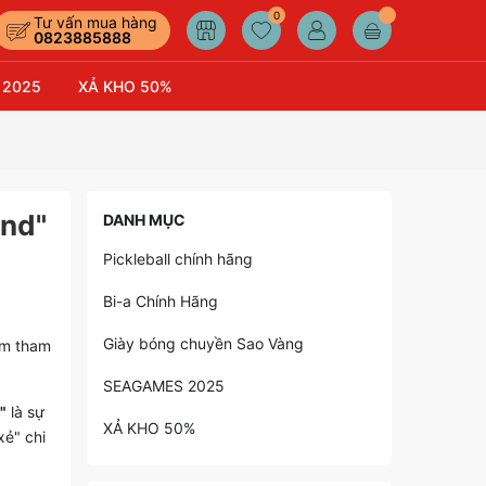
0
Tư vấn mua hàng
0823885888
 2025
XẢ KHO 50%
ond"
DANH MỤC
Pickleball chính hãng
Bi-a Chính Hãng
Giày bóng chuyền Sao Vàng
am tham
SEAGAMES 2025
"
là sự
XẢ KHO 50%
xẻ" chi