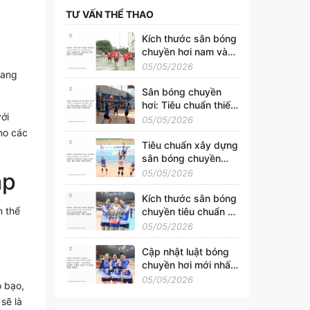
TƯ VẤN THỂ THAO
Kích thước sân bóng
chuyền hơi nam và
nữ: Những thông số
05/05/2026
ang
bạn cần biết
Sân bóng chuyền
hơi: Tiêu chuẩn thiết
ới
kế và sự khác biệt
05/05/2026
với sân truyền thống
ho các
Tiêu chuẩn xây dựng
sân bóng chuyền
chất lượng cho câu
05/05/2026
ập
lạc bộ địa phương
Kích thước sân bóng
n thể
chuyền tiêu chuẩn và
cách kẻ sân chuẩn
05/05/2026
xác tại nhà
Cập nhật luật bóng
chuyền hơi mới nhất:
Những điều cần lưu ý
05/05/2026
 bạo,
khi thi đấu
sẽ là