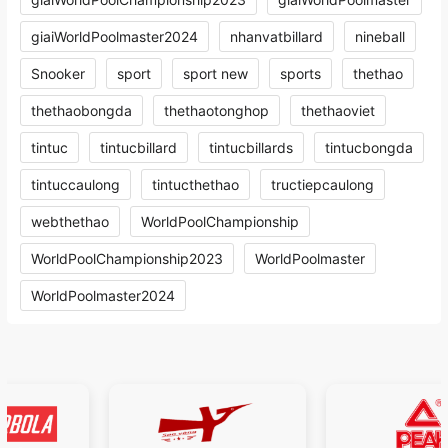
giaiWorldPoolmaster2024
nhanvatbillard
nineball
Snooker
sport
sport new
sports
thethao
thethaobongda
thethaotonghop
thethaoviet
tintuc
tintucbillard
tintucbillards
tintucbongda
tintuccaulong
tintucthethao
tructiepcaulong
webthethao
WorldPoolChampionship
WorldPoolChampionship2023
WorldPoolmaster
WorldPoolmaster2024