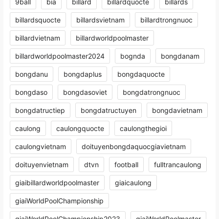
9ball
bia
billard
billardquocte
billards
billardsquocte
billardsvietnam
billardtrongnuoc
billardvietnam
billardworldpoolmaster
billardworldpoolmaster2024
bognda
bongdanam
bongdanu
bongdaplus
bongdaquocte
bongdaso
bongdasoviet
bongdatrongnuoc
bongdatructiep
bongdatructuyen
bongdavietnam
caulong
caulongquocte
caulongthegioi
caulongvietnam
doituyenbongdaquocgiavietnam
doituyenvietnam
dtvn
football
fulltrancaulong
giaibillardworldpoolmaster
giaicaulong
giaiWorldPoolChampionship
giaiWorldPoolChampionship2023
giaiWorldPoolmaster