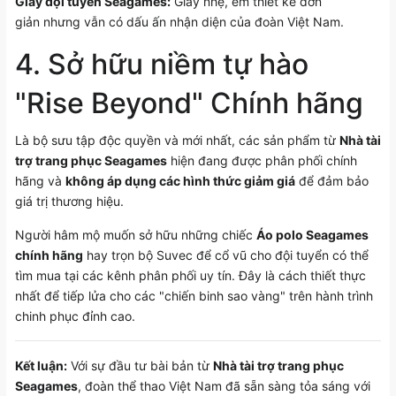
Giày đội tuyển Seagames:
Giày nhẹ, êm thiết kế đơn
giản nhưng vẫn có dấu ấn nhận diện của đoàn Việt Nam.
4. Sở hữu niềm tự hào
"Rise Beyond" Chính hãng
Là bộ sưu tập độc quyền và mới nhất, các sản phẩm từ
Nhà tài
trợ trang phục Seagames
hiện đang được phân phối chính
hãng và
không áp dụng các hình thức giảm giá
để đảm bảo
giá trị thương hiệu.
Người hâm mộ muốn sở hữu những chiếc
Áo polo Seagames
chính hãng
hay trọn bộ Suvec để cổ vũ cho đội tuyển có thể
tìm mua tại các kênh phân phối uy tín. Đây là cách thiết thực
nhất để tiếp lửa cho các "chiến binh sao vàng" trên hành trình
chinh phục đỉnh cao.
Kết luận:
Với sự đầu tư bài bản từ
Nhà tài trợ trang phục
Seagames
, đoàn thể thao Việt Nam đã sẵn sàng tỏa sáng với