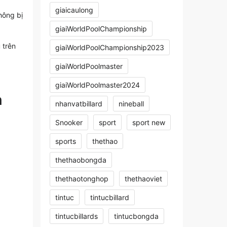
giaicaulong
hông bị
giaiWorldPoolChampionship
 trên
giaiWorldPoolChampionship2023
giaiWorldPoolmaster
giaiWorldPoolmaster2024
n
nhanvatbillard
nineball
Snooker
sport
sport new
sports
thethao
thethaobongda
thethaotonghop
thethaoviet
tintuc
tintucbillard
tintucbillards
tintucbongda