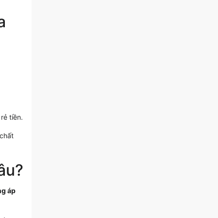
a
rẻ tiền.
 chất
âu?
g áp