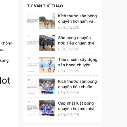
TƯ VẤN THỂ THAO
Kích thước sân bóng
chuyền hơi nam và
nữ: Những thông số
05/05/2026
bạn cần biết
Sân bóng chuyền
. Không
hơi: Tiêu chuẩn thiết
kế và sự khác biệt
05/05/2026
ặc.
với sân truyền thống
Tiêu chuẩn xây dựng
 sàng
sân bóng chuyền
chất lượng cho câu
05/05/2026
lạc bộ địa phương
Hot
Kích thước sân bóng
chuyền tiêu chuẩn và
cách kẻ sân chuẩn
05/05/2026
xác tại nhà
Cập nhật luật bóng
chuyền hơi mới nhất:
Những điều cần lưu ý
05/05/2026
khi thi đấu