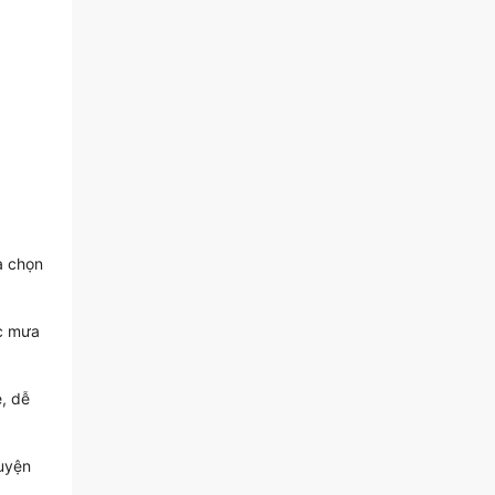
a chọn
ớc mưa
ẹ, dễ
luyện