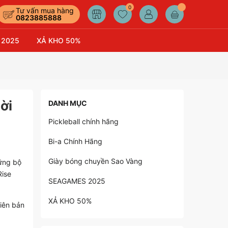
0
Tư vấn mua hàng
0823885888
 2025
XẢ KHO 50%
ời
DANH MỤC
Pickleball chính hãng
Bi-a Chính Hãng
Giày bóng chuyền Sao Vàng
hững bộ
Rise
SEAGAMES 2025
XẢ KHO 50%
iên bản