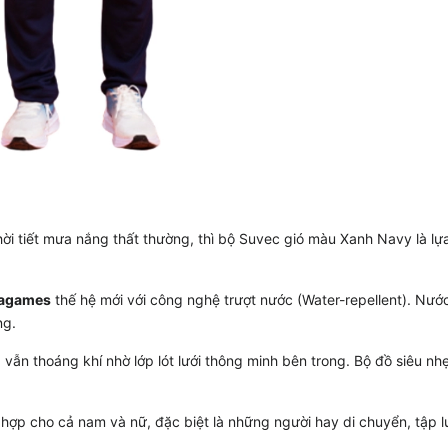
ời tiết mưa nắng thất thường, thì bộ Suvec gió màu Xanh Navy là lự
eagames
thế hệ mới với công nghệ trượt nước (Water-repellent). Nư
ng.
vẫn thoáng khí nhờ lớp lót lưới thông minh bên trong. Bộ đồ siêu nh
hợp cho cả nam và nữ, đặc biệt là những người hay di chuyển, tập 