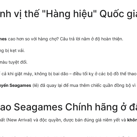
nh vị thế "Hàng hiệu" Quốc gi
mes
cao hơn so với hàng chợ? Câu trả lời nằm ở độ hoàn thiện.
g bị kẹt vải.
màu tuyệt đối.
 khi giặt máy, không bị bai dão – điều tối kỵ ở các bộ đồ thể thao 
tuyển Seagames
(lẻ) đã quay lại để mua thêm chiếc quần đồng bộ vì
thao Seagames
Chính hãng ở đ
hất (New Arrival) và độc quyền, được bán đúng giá niêm yết và
khôn