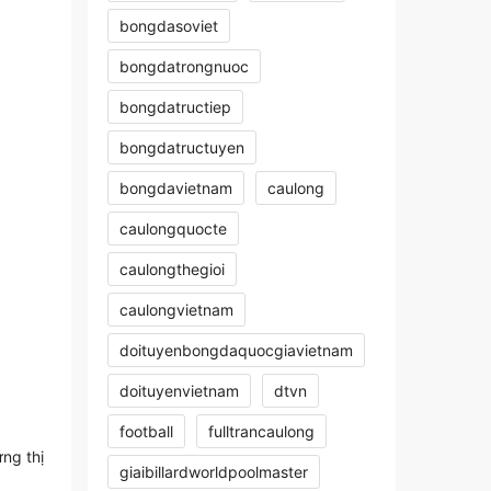
bongdasoviet
bongdatrongnuoc
bongdatructiep
bongdatructuyen
bongdavietnam
caulong
caulongquocte
caulongthegioi
caulongvietnam
doituyenbongdaquocgiavietnam
doituyenvietnam
dtvn
football
fulltrancaulong
ng thị
giaibillardworldpoolmaster