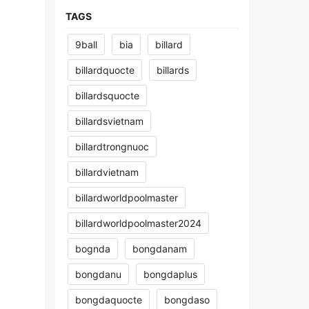
TAGS
9ball
bia
billard
billardquocte
billards
billardsquocte
billardsvietnam
billardtrongnuoc
billardvietnam
billardworldpoolmaster
billardworldpoolmaster2024
bognda
bongdanam
bongdanu
bongdaplus
bongdaquocte
bongdaso